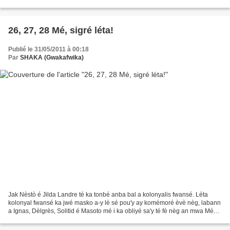
1989. Zò ja konnèt! Èvè...
26, 27, 28 Mé, sigré léta!
Publié le 31/05/2011 à 00:18
Par
SHAKA (Gwakafwika)
Jak Nèstò é Jilda Landre té ka tonbé anba bal a kolonyalis fwansé. Léta
kolonyal fwansé ka jwé masko a-y lè sé pou'y ay komémoré èvè nèg, labann
a Ignas, Dèlgrès, Solitid é Masoto mé i ka obliyé sa'y té fè nèg an mwa Mé
1967. Lanné-lasa i té kyouyé kont...