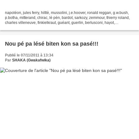
napoléon, jules ferry, hiltlè, mussolini, j.e.hoover, ronald reggan, g.w.bush,
p.botha, mitterand, chirac, lè pèn, bardot, sarkozy, zemmour, thierry roland,
charles villeneuve, finkielkraut, guéant, guerlin, berlusconi, hayot,
despointes, damoiseau, boulogne,...
Nou pé pa lésé biten kon sa pasé!!!
Publié le 07/11/2011 à 13:34
Par
SHAKA (Gwakafwika)