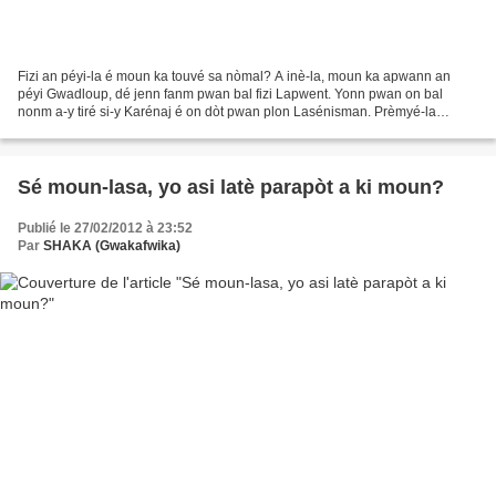
Fizi an péyi-la é moun ka touvé sa nòmal? A inè-la, moun ka apwann an
péyi Gwadloup, dé jenn fanm pwan bal fizi Lapwent. Yonn pwan on bal
nonm a-y tiré si-y Karénaj é on dòt pwan plon Lasénisman. Prèmyé-la
malérèzman mò lopital é dézyèm-la, vi a-y pa...
Sé moun-lasa, yo asi latè parapòt a ki moun?
Publié le 27/02/2012 à 23:52
Par
SHAKA (Gwakafwika)