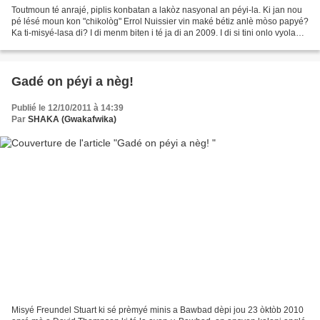
Toutmoun té anrajé, piplis konbatan a lakòz nasyonal an péyi-la. Ki jan nou
pé lésé moun kon "chikològ" Errol Nuissier vin maké bétiz anlè mòso papyé?
Ka ti-misyé-lasa di? I di menm biten i té ja di an 2009. I di si tini onlo vyolans
an Gwadloup sé parapòt...
Gadé on péyi a nèg!
Publié le 12/10/2011 à 14:39
Par
SHAKA (Gwakafwika)
Misyé Freundel Stuart ki sé prèmyé minis a Bawbad dèpi jou 23 òktòb 2010