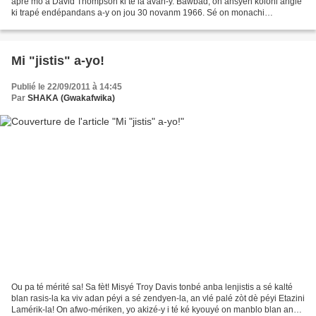
apré mò a David Thompson ki té la avan-y. Bawbad, on ansyen koloni anglé
ki trapé endépandans a-y on jou 30 novanm 1966. Sé on monachi
konstitisyonèl ola i ni an tèt a-y on prèmyé...
Mi "jistis" a-yo!
Publié le 22/09/2011 à 14:45
Par
SHAKA (Gwakafwika)
Ou pa té mérité sa! Sa fèt! Misyé Troy Davis tonbé anba lenjistis a sé kalté
blan rasis-la ka viv adan péyi a sé zendyen-la, an vlé palé zòt dè péyi Etazini
Lamérik-la! On afwo-mériken, yo akizé-y i té ké kyouyé on manblo blan an