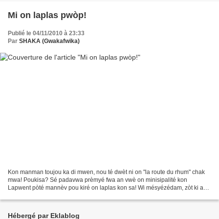
Mi on laplas pwòp!
Publié le 04/11/2010 à 23:33
Par
SHAKA (Gwakafwika)
Kon manman toujou ka di mwen, nou té dwèt ni on "la route du rhum" chak
mwa! Poukisa? Sé padavwa prèmyé fwa an vwè on minisipalité kon
Lapwent pòté mannèv pou kiré on laplas kon sa! Wi mésyézédam, zòt ki an
péyi-la, zò pé konstaté jan Laplas Laviktwa...
Hébergé par Eklablog