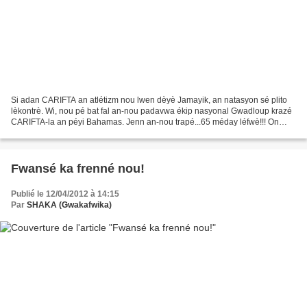
Si adan CARIFTA an atlétizm nou lwen dèyè Jamayik, an natasyon sé plito
lèkontrè. Wi, nou pé bat fal an-nou padavwa ékip nasyonal Gwadloup krazé
CARIFTA-la an péyi Bahamas. Jenn an-nou trapé...65 méday léfwè!!! On
rèkò! Nou ralé 25 an lò, 19 an awjan...
Fwansé ka frenné nou!
Publié le 12/04/2012 à 14:15
Par
SHAKA (Gwakafwika)