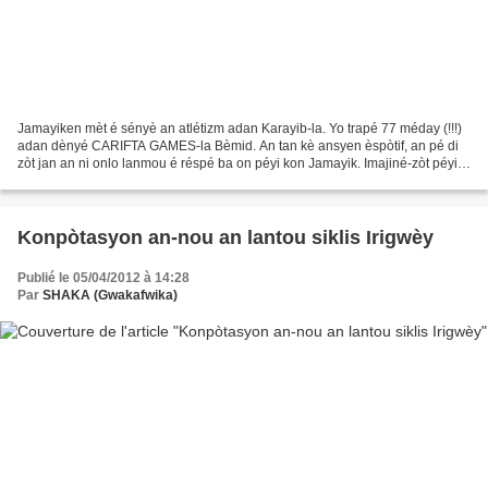
Jamayiken mèt é sényè an atlétizm adan Karayib-la. Yo trapé 77 méday (!!!)
adan dènyé CARIFTA GAMES-la Bèmid. An tan kè ansyen èspòtif, an pé di
zòt jan an ni onlo lanmou é réspé ba on péyi kon Jamayik. Imajiné-zòt péyi-
lasa trapé...77 méday adan dènyé...
Konpòtasyon an-nou an lantou siklis Irigwèy
Publié le 05/04/2012 à 14:28
Par
SHAKA (Gwakafwika)