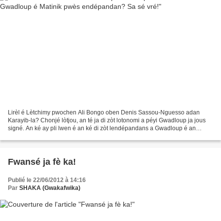
Lirèl é Lètchimy pwochen Ali Bongo oben Denis Sassou-Nguesso adan
Karayib-la? Chonjé lòtjou, an té ja di zòt lotonomi a péyi Gwadloup ja jous
signé. An ké ay pli lwen é an ké di zòt lendépandans a Gwadloup é an
menm balan-la Matinik ja jous signé. Lendépandans?...
Fwansé ja fè ka!
Publié le 22/06/2012 à 14:16
Par
SHAKA (Gwakafwika)