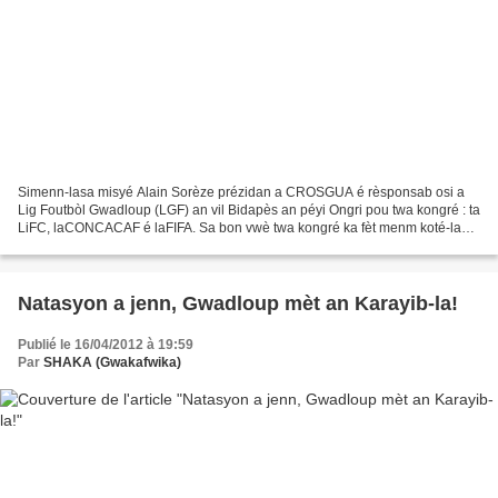
Simenn-lasa misyé Alain Sorèze prézidan a CROSGUA é rèsponsab osi a
Lig Foutbòl Gwadloup (LGF) an vil Bidapès an péyi Ongri pou twa kongré : ta
LiFC, laCONCACAF é laFIFA. Sa bon vwè twa kongré ka fèt menm koté-la
padavwa sé kontré-la ka fèt pli fasil....
Natasyon a jenn, Gwadloup mèt an Karayib-la!
Publié le 16/04/2012 à 19:59
Par
SHAKA (Gwakafwika)