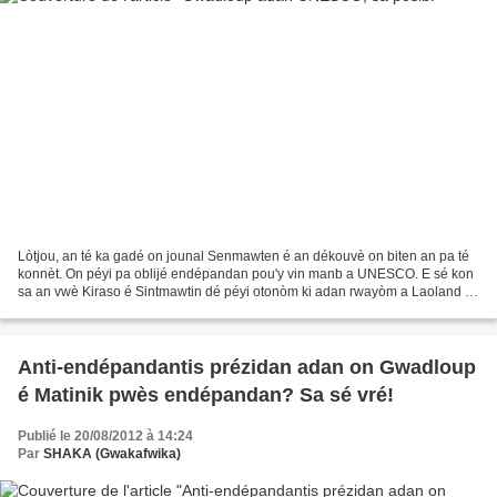
Lòtjou, an té ka gadé on jounal Senmawten é an dékouvè on biten an pa té
konnèt. On péyi pa oblijé endépandan pou'y vin manb a UNESCO. E sé kon
sa an vwè Kiraso é Sintmawtin dé péyi otonòm ki adan rwayòm a Laoland ki
rantré UNESCO lanné pasé. Omoman ola...
Anti-endépandantis prézidan adan on Gwadloup
é Matinik pwès endépandan? Sa sé vré!
Publié le 20/08/2012 à 14:24
Par
SHAKA (Gwakafwika)