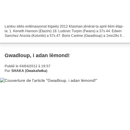
Lantou siklis entènasyonal Irigwèy 2012 Klasman jénéral-la apré 6èm étap-
la. 1. Keneth Hanson (Etazini) 18. Ludovic Turpin (Fwans) a 37s 44. Edwin
Sanchez Anzola (Kolonbi) a 57s 47. Boris Carène (Gwadloup) a 1mn28s 52.
Adam Pierzca (Polòn) a 4mn33s 76....
Gwadloup, i adan lèmond!
Publié le 04/04/2012 à 19:57
Par
SHAKA (Gwakafwika)