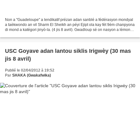
Non a "Guadeloupe" a lendikatif prézan adan sanblé a fédérasyon mondyal
a taèkwondo an vil Sharm El Sheikh an péyi Ejipt ola kay fèt 9èm chanpyona
di mond a katégori jinyò-la. (4 jis 8 avril). Gwadloup sé on nasyon a lèmond.
Kon an toujou ka di zòt adan...
USC Goyave adan lantou siklis Irigwèy (30 mas
jis 8 avril)
Publié le 02/04/2012 à 19:52
Par
SHAKA (Gwakafwika)