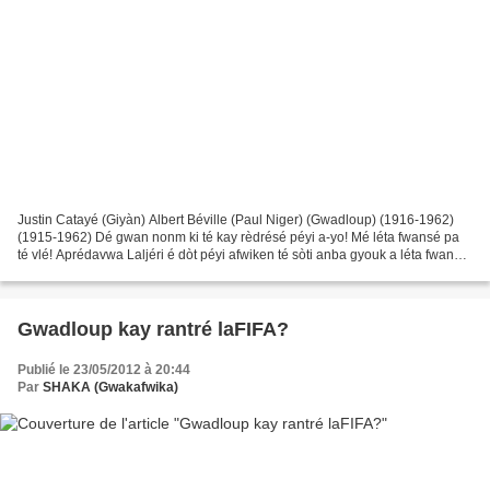
Justin Catayé (Giyàn) Albert Béville (Paul Niger) (Gwadloup) (1916-1962)
(1915-1962) Dé gwan nonm ki té kay rèdrésé péyi a-yo! Mé léta fwansé pa
té vlé! Aprédavwa Laljéri é dòt péyi afwiken té sòti anba gyouk a léta fwansé,
Gwadloup, Matinik, Giyàn, asiré...
Gwadloup kay rantré laFIFA?
Publié le 23/05/2012 à 20:44
Par
SHAKA (Gwakafwika)