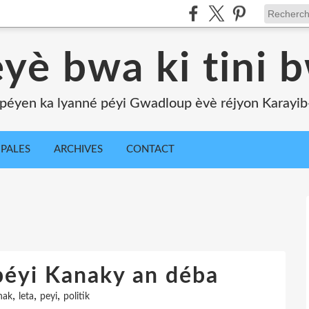
yè bwa ki tini 
péyen ka lyanné péyi Gwadloup èvè réjyon Karayib-l
IPALES
ARCHIVES
CONTACT
 péyi Kanaky an déba
,
,
,
nak
leta
peyi
politik