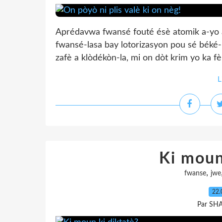
Aprédavwa fwansé fouté ésè atomik a-yo a
fwansé-lasa bay lotorizasyon pou sé béké
zafè a klòdékòn-la, mi on dòt krim yo ka f
L
Ki moun
,
fwanse
jwe
22.
Par SH