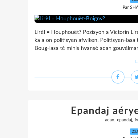
Par SH
Lirèl = Houphouët? Pozisyon a Victorin Li
ka a on politisyen afwiken. Politisyen-las
Boug-lasa té minis fwansé adan gouvèlman 
L
Epandaj aérye
,
,
adan
epandaj
f
23.