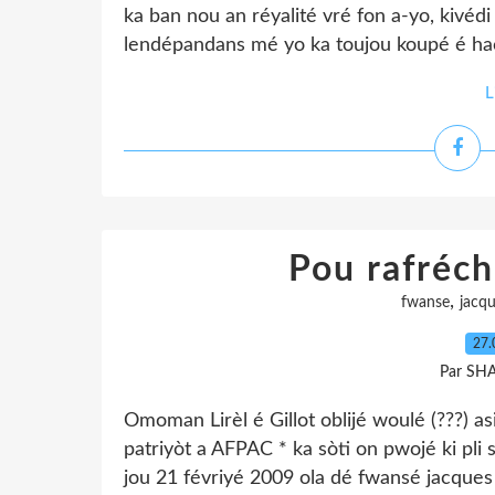
ka ban nou an réyalité vré fon a-yo, kivédi
lendépandans mé yo ka toujou koupé é hac
L
Pou rafréc
,
fwanse
jacq
27.
Par SH
Omoman Lirèl é Gillot oblijé woulé (???)
patriyòt a AFPAC * ka sòti on pwojé ki pli
jou 21 févriyé 2009 ola dé fwansé jacques ma