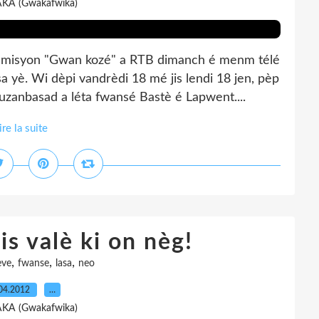
AKA (Gwakafwika)
 émisyon "Gwan kozé" a RTB dimanch é menm télé
 yè. Wi dèpi vandrèdi 18 mé jis lendi 18 jen, pèp
zanbasad a léta fwansé Bastè é Lapwent....
ire la suite
is valè ki on nèg!
,
,
,
eve
fwanse
lasa
neo
04.2012
…
AKA (Gwakafwika)