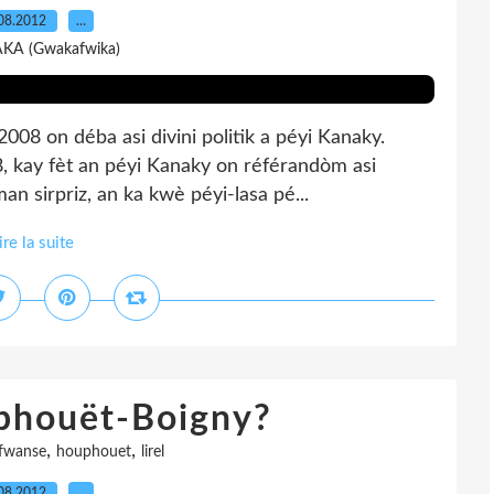
08.2012
…
AKA (Gwakafwika)
008 on déba asi divini politik a péyi Kanaky.
, kay fèt an péyi Kanaky on référandòm asi
an sirpriz, an ka kwè péyi-lasa pé...
ire la suite
uphouët-Boigny?
,
,
fwanse
houphouet
lirel
08.2012
…