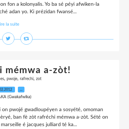
 on fon a kolonyalis. Yo ba sé péyi afwiken-la
hé adan yo. Ki prézidan fwansé...
ire la suite
hi mémwa a-zòt!
,
,
,
ues
pwoje
rafrechi
zot
02.2012
…
AKA (Gwakafwika)
 asi on pwojé gwadloupéyen a sosyété, omoman
 sèryé, ban fè zòt rafréchi mémwa a-zòt. Sété on
rseille é jacques julliard té ka...