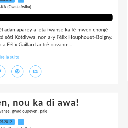
AKA (Gwakafwika)
rèl adan aparèy a léta fwansé ka fè mwen chonjé
a té sòti Kòtdivwa, non a-y Félix Houphouet-Boigny.
a Félix Gaillard antrè novanm...
ire la suite
n, nou ka di awa!
,
,
wanse
gwadloupeyen
pale
05.2012
…