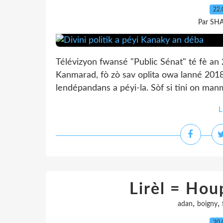
22.
Par SH
Télévizyon fwansé "Public Sénat" té fè an 2
Kanmarad, fò zò sav oplita owa lanné 2018
lendépandans a péyi-la. Sòf si tini on manm
L
Lirèl = Ho
,
,
adan
boigny
20.