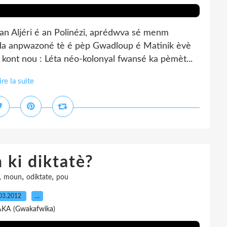
n Aljéri é an Polinézi, aprédwva sé menm
-la anpwazoné tè é pèp Gwadloup é Matinik èvè
è kont nou : Léta néo-kolonyal fwansé ka pèmèt...
ire la suite
 ki diktatè?
,
,
,
moun
odiktate
pou
03.2012
…
AKA (Gwakafwika)