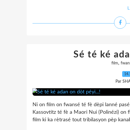
L
Sé té ké ada
,
film
fwan
14.
Par SH
Ni on film on fwansé té fè dèpi lanné pa
Kassovtitz té fè a Maori Nui (Polinézi) on 
film ki ka rètrasé tout tribilasyon pèp kana