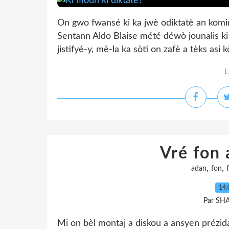
On gwo fwansé ki ka jwè odiktatè an kom
Sentann Aldo Blaise mété déwò jounalis ki 
jistifyé-y, mè-la ka sòti on zafè a tèks asi 
L
Vré fon 
,
,
adan
fon
14.
Par SH
Mi on bèl montaj a diskou a ansyen prézida