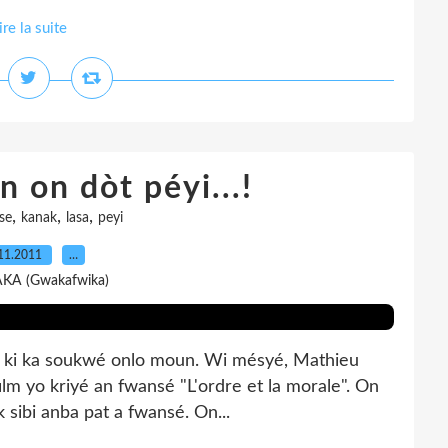
ire la suite
n on dòt péyi...!
,
,
,
se
kanak
lasa
peyi
11.2011
…
AKA (Gwakafwika)
sé ki ka soukwé onlo moun. Wi mésyé, Mathieu
film yo kriyé an fwansé "L'ordre et la morale". On
k sibi anba pat a fwansé. On...