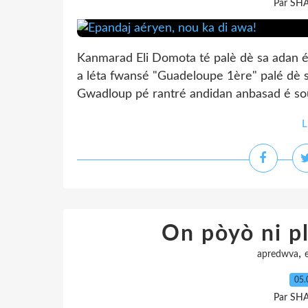
Par SH
Kanmarad Eli Domota té palè dè sa adan
a léta fwansé "Guadeloupe 1ère" palé dè sa
Gwadloup pé rantré andidan anbasad é sou
L
On pòyò ni pl
,
apredwva
05.
Par SH