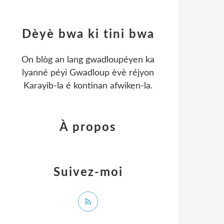
Dèyè bwa ki tini bwa
On blòg an lang gwadloupéyen ka
lyanné péyi Gwadloup èvè réjyon
Karayib-la é kontinan afwiken-la.
À propos
Suivez-moi