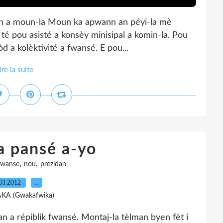
in a moun-la Moun ka apwann an péyi-la mè
té pou asisté a konsèy minisipal a komin-la. Pou
kòd a kolèktivité a fwansé. E pou...
ire la suite
a pansé a-yo
,
,
fwanse
nou
prezidan
03.2012
…
AKA (Gwakafwika)
n a répiblik fwansé. Montaj-la tèlman byen fèt i