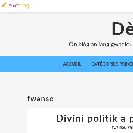
Dè
On blòg an lang gwadlou
ACCUEIL
CATÉGORIES PRINC
fwanse
Divini politik a
,
fwanse
ka