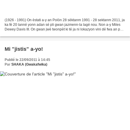
(1926 - 1991) On èstati a-y an Polòn 28 sèktanm 1991 - 28 sektanm 2011, ja
ka fè 20 lanné yonn adan sé pli gwan jazmenn-la lagé nou. Non a-y Miles
Dewey Davis III. On gwan jwè twonpèt ki té ja ni lokazyon vini dé fwa an péyi
an-nou Gwadloup. Miles Davis...
Mi "jistis" a-yo!
Publié le 22/09/2011 à 14:45
Par
SHAKA (Gwakafwika)