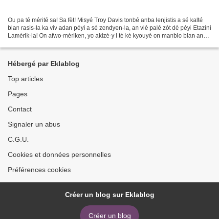
Ou pa té mérité sa! Sa fèt! Misyé Troy Davis tonbé anba lenjistis a sé kalté
blan rasis-la ka viv adan péyi a sé zendyen-la, an vlé palé zòt dè péyi Etazini
Lamérik-la! On afwo-mériken, yo akizé-y i té ké kyouyé on manblo blan an
1989. Zò ja konnèt! Èvè...
Hébergé par Eklablog
Top articles
Pages
Contact
Signaler un abus
C.G.U.
Cookies et données personnelles
Préférences cookies
Créer un blog sur Eklablog
Créer un blog