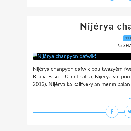
Nijérya ch
11.
Par SH
Nijérya chanpyon dafwik pou twazyèm fwa
Bikina Faso 1-0 an final-la, Nijérya vin 
2013). Nijérya ka kalifyé-y an menm balan 
L