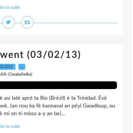
ire la suite
pwent (03/02/13)
02.2013
…
AKA (Gwakafwika)
i latè apré ta Rio (Brézil) é ta Trinidad. Èvè
 kwè. Jan nou ka fè kannaval an péyi Gwadloup, ou
 mi on ti-mòso a-y an lari...
ire la suite