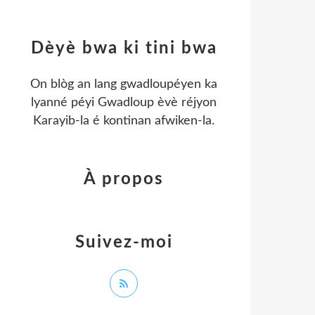
Dèyè bwa ki tini bwa
On blòg an lang gwadloupéyen ka
lyanné péyi Gwadloup èvè réjyon
Karayib-la é kontinan afwiken-la.
À propos
Suivez-moi