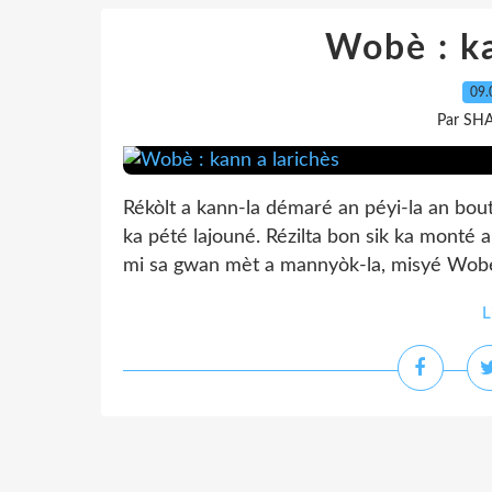
Wobè : ka
09.
Par SH
Rékòlt a kann-la démaré an péyi-la an bout
ka pété lajouné. Rézilta bon sik ka monté 
mi sa gwan mèt a mannyòk-la, misyé Wobè 
L