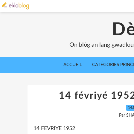
Dè
On blòg an lang gwadlou
ACCUEIL
CATÉGORIES PRINC
14 févriyé 1952
14.
Par SH
14 FEVRIYE 1952