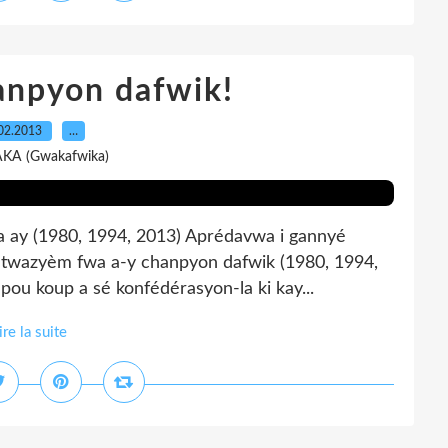
anpyon dafwik!
02.2013
…
AKA (Gwakafwika)
 ay (1980, 1994, 2013) Aprédavwa i gannyé
pou twazyèm fwa a-y chanpyon dafwik (1980, 1994,
pou koup a sé konfédérasyon-la ki kay...
ire la suite