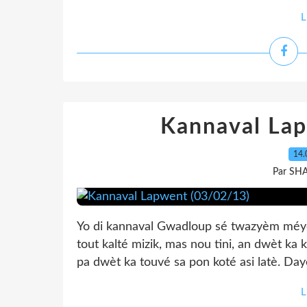
L
Kannaval La
14.
Par SH
Yo di kannaval Gwadloup sé twazyèm méyè as
tout kalté mizik, mas nou tini, an dwèt ka
pa dwèt ka touvé sa pon koté asi latè. Dayè
L