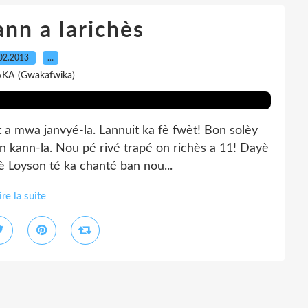
nn a larichès
02.2013
…
AKA (Gwakafwika)
 a mwa janvyé-la. Lannuit ka fè fwèt! Bon solèy
an kann-la. Nou pé rivé trapé on richès a 11! Dayè
Loyson té ka chanté ban nou...
ire la suite