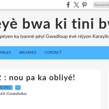
yè bwa ki tini 
péyen ka lyanné péyi Gwadloup èvè réjyon Karayib-l
IPALES
ARCHIVES
CONTACT
 : nou pa ka obliyé!
02.2013
…
AKA (Gwakafwika)