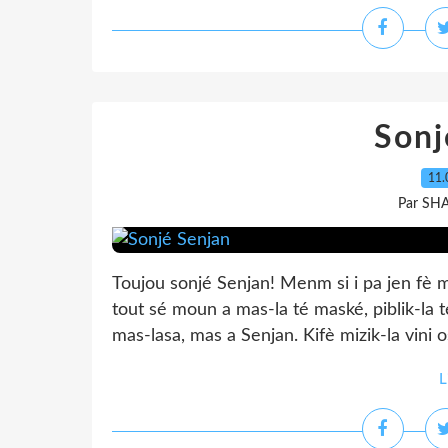
Sonj
11.
Par SH
Toujou sonjé Senjan! Menm si i pa jen fè 
tout sé moun a mas-la té maské, piblik-la t
mas-lasa, mas a Senjan. Kifè mizik-la vini os
L