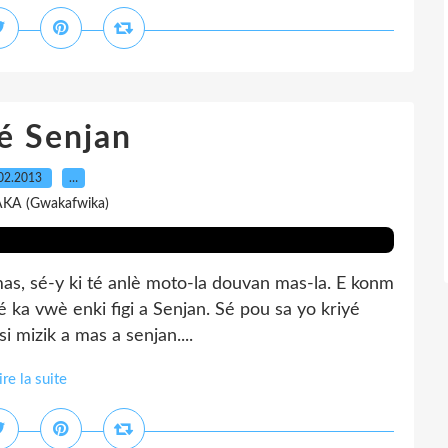
é Senjan
02.2013
…
AKA (Gwakafwika)
mas, sé-y ki té anlè moto-la douvan mas-la. E konm
é ka vwè enki figi a Senjan. Sé pou sa yo kriyé
i mizik a mas a senjan....
ire la suite