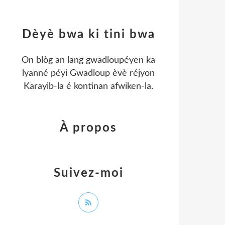
Dèyè bwa ki tini bwa
On blòg an lang gwadloupéyen ka
lyanné péyi Gwadloup èvè réjyon
Karayib-la é kontinan afwiken-la.
À propos
Suivez-moi