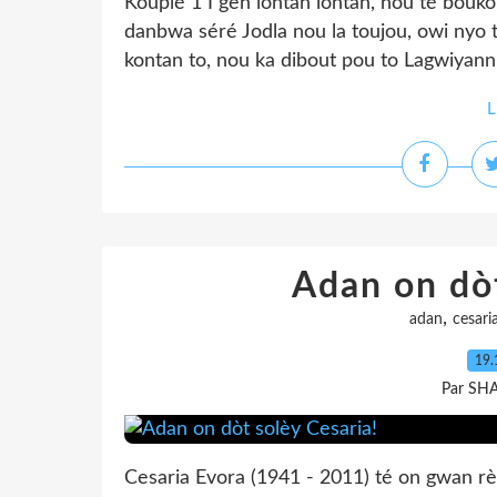
Kouplé 1 I gen lontan lontan, nou té bou
danbwa séré Jodla nou la toujou, owi nyo
kontan to, nou ka dibout pou to Lagwiyann
L
Adan on dòt
,
adan
cesari
19.
Par SH
Cesaria Evora (1941 - 2011) té on gwan r