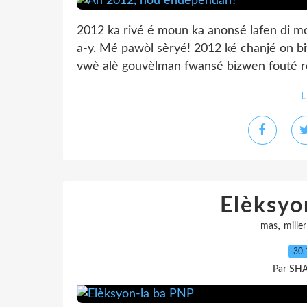
2012 ka rivé é moun ka anonsé lafen di mo
a-y. Mé pawòl sèryé! 2012 ké chanjé on b
vwè alè gouvèlman fwansé bizwen fouté réf
L
Elèksyo
,
mas
miller
30.
Par SH