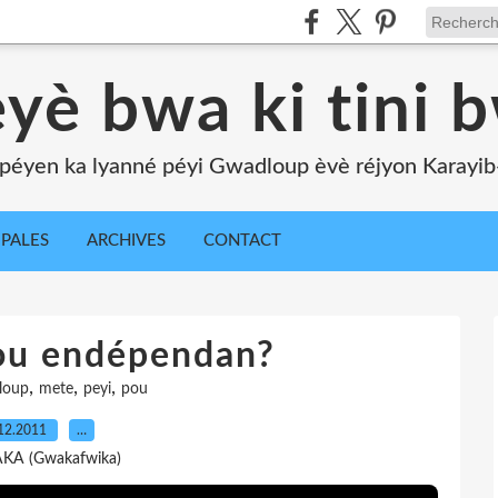
yè bwa ki tini 
péyen ka lyanné péyi Gwadloup èvè réjyon Karayib-l
IPALES
ARCHIVES
CONTACT
ou endépendan?
,
,
,
loup
mete
peyi
pou
12.2011
…
AKA (Gwakafwika)