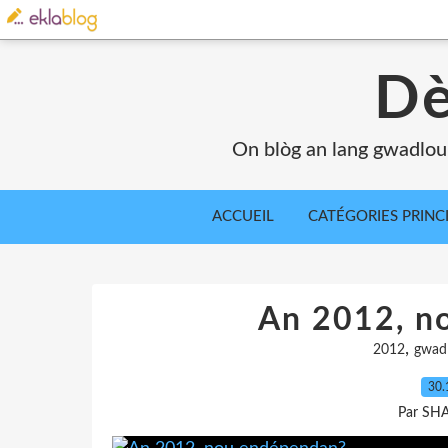
Dè
On blòg an lang gwadlou
ACCUEIL
CATÉGORIES PRINC
An 2012, n
,
2012
gwad
30.
Par SH