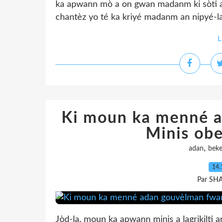
ka apwann mò a on gwan madanm ki sòti a
chantèz yo té ka kriyé madanm an nipyé-la
L
Ki moun ka menné 
Minis obe
,
adan
bek
14.
Par SH
Jòd-la, moun ka apwann minis a lagrikilti