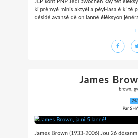
JLP kont PNP Jédi pwochen kay fèt élèksy
ki prèmyé minis aktyèl a péyi-lasa é ki té
désidé avansé dè on lanné élèksyon jénéral
L
James Brown
,
brown
g
24.
Par SH
James Brown (1933-2006) Jou 26 désanm 