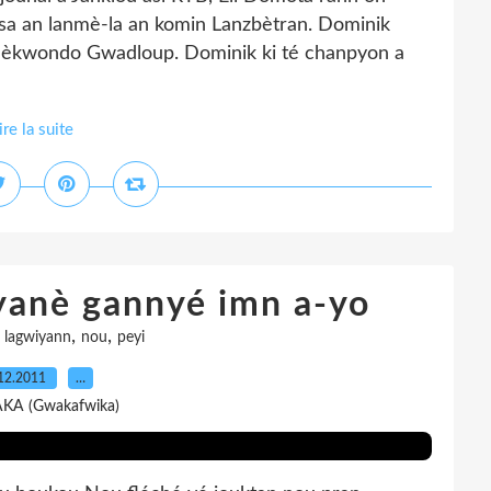
sa an lanmè-la an komin Lanzbètran. Dominik
aèkwondo Gwadloup. Dominik ki té chanpyon a
ire la suite
iyanè gannyé imn a-yo
,
,
,
lagwiyann
nou
peyi
12.2011
…
AKA (Gwakafwika)