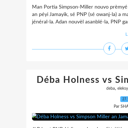
Man Portia Simpson-Miller nouvo prèmyé m
an péyi Jamayik, sé PNP (sé owanj-la) a m
jénéral-la. Adan nouvèl asanblé-la, PNP gan
L
Déba Holness vs Si
,
deba
eleks
27.
Par SH