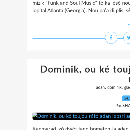
mizik "Funk and Soul Music" té ka lésé n
lopital Atlanta (Georgia). Nou pa'a di plis, 
L
Dominik, ou ké touj
,
,
adan
dominik
gl
24.
Par SH
Kanmarad, zò dwèt tann bomaten-la adan j