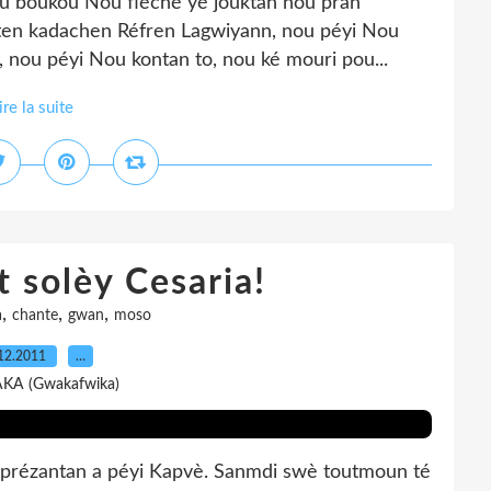
kou boukou Nou fléché yé jouktan nou pran
 ten kadachen Réfren Lagwiyann, nou péyi Nou
, nou péyi Nou kontan to, nou ké mouri pou...
ire la suite
 solèy Cesaria!
,
,
,
a
chante
gwan
moso
12.2011
…
AKA (Gwakafwika)
èprézantan a péyi Kapvè. Sanmdi swè toutmoun té