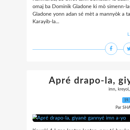
omaj ba Dominik Gladone ki mò simenn-la
Gladone yonn adan sé mèt a mannyòk a t
Karayib-la...
L
Apré drapo-la, g
,
imn
kreyol
19.
Par SH