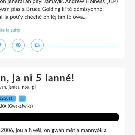
on jénéral an péyi Jamayik. Andrew Holness (JLP)
 pwan plas a Bruce Golding ki té démisyonné,
-la pou'y chèché on léjitimité owa...
ire la suite
, ja ni 5 lanné!
,
,
,
wan
james
nou
pli
12.2011
…
AKA (Gwakafwika)
2006, jou a Nwèl, on gwan mèt a mannyòk a