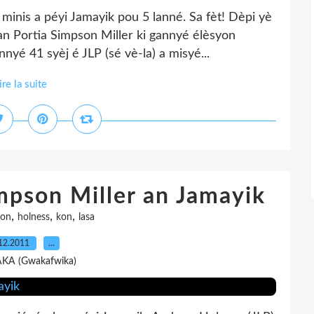
inis a péyi Jamayik pou 5 lanné. Sa fèt! Dèpi yè
an Portia Simpson Miller ki gannyé élèsyon
nyé 41 syèj é JLP (sé vè-la) a misyé...
ire la suite
mpson Miller an Jamayik
,
,
,
yon
holness
kon
lasa
12.2011
…
AKA (Gwakafwika)