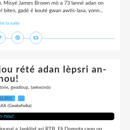
ou. Misyé James Brown mò a 73 lanné adan on
sèl biten, gadé é kouté gwan awtis-lasa, yonn...
ire la suite
ou rété adan lèpsri an-
nou!
,
,
adone
gwadloup
taekwondo
12.2011
…
AKA (Gwakafwika)
ounal a Janklòd asi RTB, Eli Domota rann on