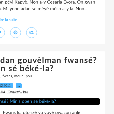
n péyi Kapvè. Non a-y Cesaria Evora. On gwan
. Mi yonn adan sé méyè mòso a-y la. Non...
ire la suite
adan gouvèlman fwansé?
n sé béké-la?
,
,
,
e
fwans
moun
pou
12.2011
…
AKA (Gwakafwika)
 an Fwans ka otorizé yo voyé pwazon anlè