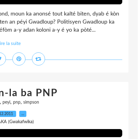
nd, moun ka anonsé tout kalté biten, dyab é kòn
iten an péyi Gwadloup? Politisyen Gwadloup ka
òm a-y adan koloni a-y é yo ka pòté...
ire la suite
n-la ba PNP
,
,
,
peyi
pnp
simpson
12.2011
…
AKA (Gwakafwika)