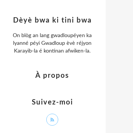
Dèyè bwa ki tini bwa
On blòg an lang gwadloupéyen ka
lyanné péyi Gwadloup èvè réjyon
Karayib-la é kontinan afwiken-la.
À propos
Suivez-moi