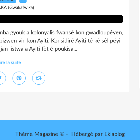
AKA (Gwakafwika)
nba gyouk a kolonyalis fwansé kon gwadloupéyen,
zwen vin kon Ayiti. Konsidiré Ayiti té ké sèl péyi
n listwa a Ayiti fèt é poukisa...
ire la suite
Thème Magazine © - Hébergé par
Eklablog