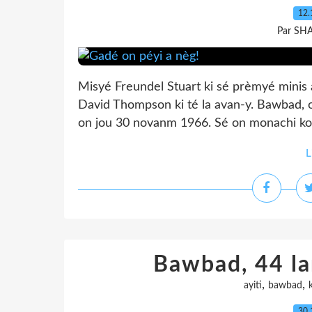
12.
Par SH
Misyé Freundel Stuart ki sé prèmyé minis
David Thompson ki té la avan-y. Bawbad, 
on jou 30 novanm 1966. Sé on monachi konst
L
Bawbad, 44 l
,
,
ayiti
bawbad
30.