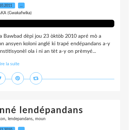
10.2011
…
AKA (Gwakafwika)
 a Bawbad dèpi jou 23 òktòb 2010 apré mò a
on ansyen koloni anglé ki trapé endépandans a-y
itisyonèl ola i ni an tèt a-y on prèmyé...
ire la suite
anné lendépandans
,
,
kon
lendepandans
moun
11.2010
…