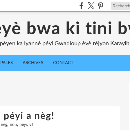
yè bwa ki tini 
péyen ka lyanné péyi Gwadloup èvè réjyon Karayib-l
IPALES
ARCHIVES
CONTACT
 péyi a nèg!
,
,
,
,
neg
nou
peyi
vil