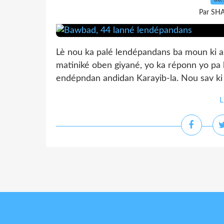
Par SH
Lè nou ka palé lendépandans ba moun ki a
matiniké oben giyané, yo ka réponn yo pa bi
endépndan andidan Karayib-la. Nou sav ki ja
L