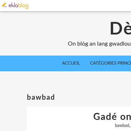
Dè
On blòg an lang gwadlou
ACCUEIL
CATÉGORIES PRINC
bawbad
Gadé on
bawbad