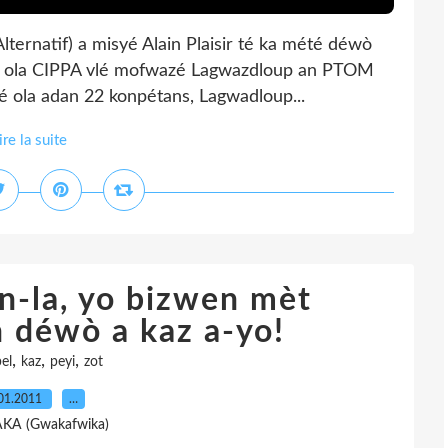
lternatif) a misyé Alain Plaisir té ka mété déwò
jé ola CIPPA vlé mofwazé Lagwazdloup an PTOM
jé ola adan 22 konpétans, Lagwadloup...
ire la suite
n-la, yo bizwen mèt
 déwò a kaz a-yo!
,
,
,
el
kaz
peyi
zot
01.2011
…
AKA (Gwakafwika)