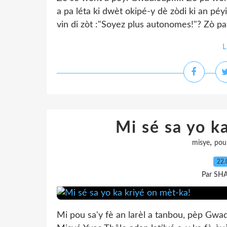
a pa léta ki dwèt okipé-y dè zòdi ki an pé
vin di zòt :"Soyez plus autonomes!"? Zò pa
L
Mi sé sa yo k
,
misye
pou
22.
Par SH
Mi pou sa'y fè an larèl a tanbou, pèp Gwa