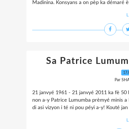
Madinina. Konsyans a on pèp ka démaré èvè
L
Sa Patrice Lumumb
17.
Par SH
21 janvyé 1961 - 21 janvyé 2011 ka fè 50 
non a-y Patrice Lumumba prèmyé minis a 
di asi vizyon i té ni pou péyi a-y! Kouté jan 
L