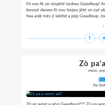
Fò nou fè yo rèspèté tanbou Gwadloup! Asi
kouzyé davwa fò nou toujou jété on zyé ak
fwa anlè mès é labitid a pèp Gwadloup. Joun
L
Zò pa'
,
menm
pey
27.
Par SH
Zò sé wont a péyi Gwadloup!!!!! Zò pa won