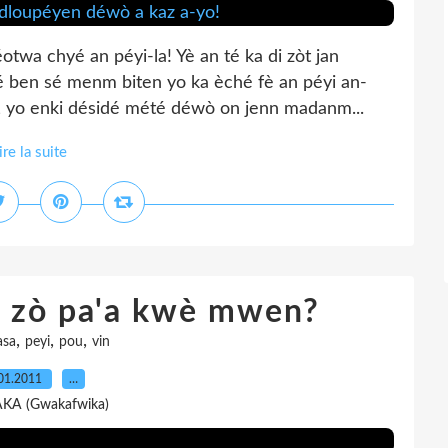
otwa chyé an péyi-la! Yè an té ka di zòt jan
 ben sé menm biten yo ka èché fè an péyi an-
, yo enki désidé mété déwò on jenn madanm...
ire la suite
, zò pa'a kwè mwen?
,
,
,
asa
peyi
pou
vin
01.2011
…
AKA (Gwakafwika)