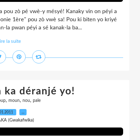
sa pou zò pé vwè-y mésyé! Kanaky vin on péyi a
donie 1ère" pou zò vwè sa! Pou ki biten yo kriyé
n-la pwan péyi a sé kanak-la ba...
ire la suite
 ka déranjé yo!
,
,
,
oup
moun
nou
pale
01.2011
…
AKA (Gwakafwika)