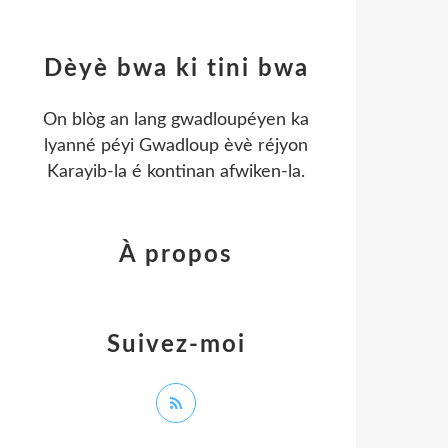
Dèyè bwa ki tini bwa
On blòg an lang gwadloupéyen ka
lyanné péyi Gwadloup èvè réjyon
Karayib-la é kontinan afwiken-la.
À propos
Suivez-moi