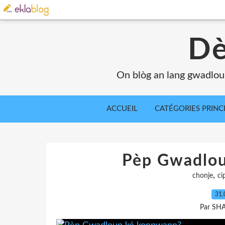
Dè
On blòg an lang gwadlou
ACCUEIL
CATÉGORIES PRINC
Pèp Gwadlo
,
chonje
ci
31.
Par SH