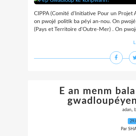
CIPPA (Comité d'Initiative Pour un Projet A
on pwojé politik ba péyi an-nou. On pwo
(Pays et Territoire d'Outre-Mer) . On pwo
L
E an menm bala
gwadloupéyen
,
adan
b
29.
Par SH