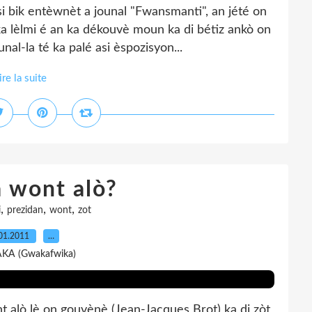
 bik entèwnèt a jounal "Fwansmanti", an jété on
a lèlmi é an ka dékouvè moun ka di bétiz ankò on
al-la té ka palé asi èspozisyon...
ire la suite
a wont alò?
,
,
,
i
prezidan
wont
zot
01.2011
…
AKA (Gwakafwika)
t alò lè on gouvènè (Jean-Jacques Brot) ka di zòt