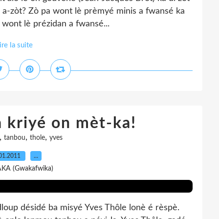
yi a-zòt? Zò pa wont lè prèmyé minis a fwansé ka
 wont lè prézidan a fwansé...
ire la suite
a kriyé on mèt-ka!
,
,
,
tanbou
thole
yves
01.2011
…
AKA (Gwakafwika)
dloup désidé ba misyé Yves Thôle lonè é rèspè.