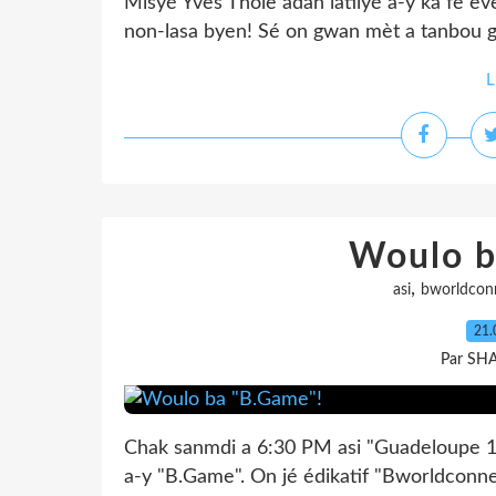
Misyé Yves Thôle adan latilyé a-y ka fè èv
non-lasa byen! Sé on gwan mèt a tanbou g
L
Woulo b
,
asi
bworldcon
21.
Par SH
Chak sanmdi a 6:30 PM asi "Guadeloupe 
a-y "B.Game". On jé édikatif "Bworldconn