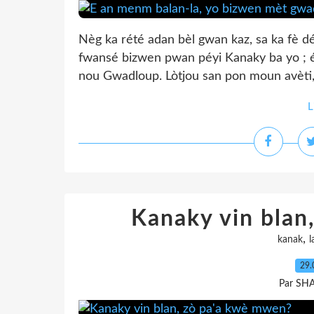
Nèg ka rété adan bèl gwan kaz, sa ka fè dé
fwansé bizwen pwan péyi Kanaky ba yo ; é
nou Gwadloup. Lòtjou san pon moun avèti
L
Kanaky vin blan
,
kanak
l
29.
Par SH