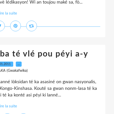
 lédikasyon! Wi an toujou maké sa, fò...
ire la suite
a té vlé pou péyi a-y
01.2011
…
AKA (Gwakafwika)
lanné lòksidan té ka asasiné on gwan nasyonalis,
Kongo-Kinshasa. Kouté sa gwan nonm-lasa té ka
i té ka konté asi péyi ki lanné...
ire la suite