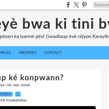
yè bwa ki tini 
péyen ka lyanné péyi Gwadloup èvè réjyon Karayib-l
IPALES
ARCHIVES
CONTACT
up ké konpwann?
,
,
,
ppa
ola
pep
pwoje
01.2011
…
AKA (Gwakafwika)