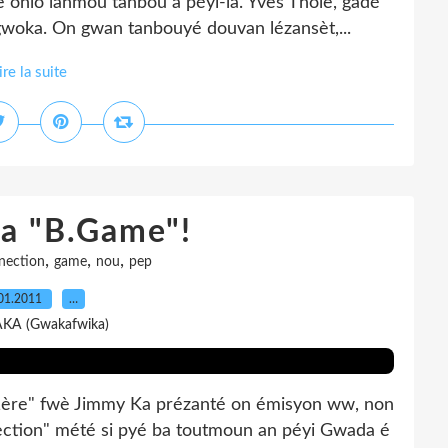
è onlo lanmou tanbou a péyi-la. Yves Thôle, gadé
woka. On gwan tanbouyé douvan lézansèt,...
ire la suite
a "B.Game"!
,
,
,
nection
game
nou
pep
01.2011
…
AKA (Gwakafwika)
1ère" fwè Jimmy Ka prézanté on émisyon ww, non
ection" mété si pyé ba toutmoun an péyi Gwada é