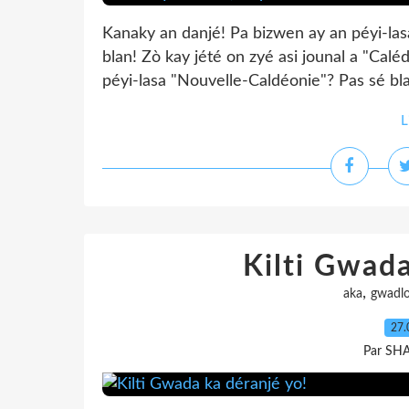
Kanaky an danjé! Pa bizwen ay an péyi-la
blan! Zò kay jété on zyé asi jounal a "Calé
péyi-lasa "Nouvelle-Caldéonie"? Pas sé bla
L
Kilti Gwada
,
aka
gwadl
27.
Par SH