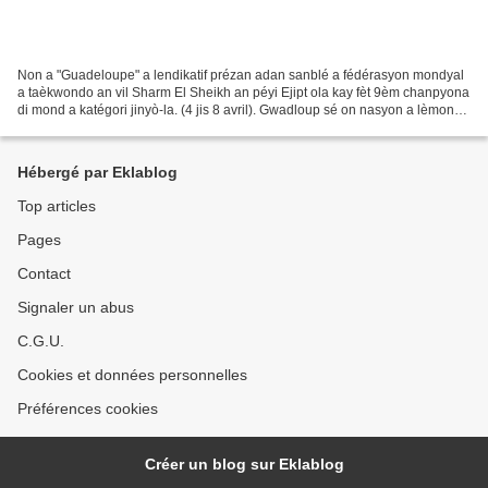
Non a "Guadeloupe" a lendikatif prézan adan sanblé a fédérasyon mondyal
a taèkwondo an vil Sharm El Sheikh an péyi Ejipt ola kay fèt 9èm chanpyona
di mond a katégori jinyò-la. (4 jis 8 avril). Gwadloup sé on nasyon a lèmond.
Kon an toujou ka di zòt adan...
Hébergé par Eklablog
Top articles
Pages
Contact
Signaler un abus
C.G.U.
Cookies et données personnelles
Préférences cookies
Créer un blog sur Eklablog