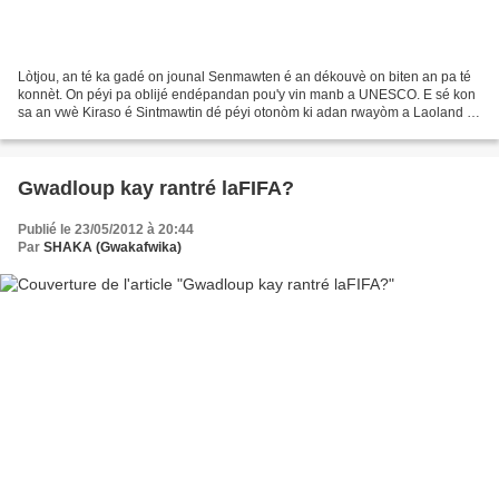
Lòtjou, an té ka gadé on jounal Senmawten é an dékouvè on biten an pa té
konnèt. On péyi pa oblijé endépandan pou'y vin manb a UNESCO. E sé kon
sa an vwè Kiraso é Sintmawtin dé péyi otonòm ki adan rwayòm a Laoland ki
rantré UNESCO lanné pasé. Omoman ola...
Gwadloup kay rantré laFIFA?
Publié le 23/05/2012 à 20:44
Par
SHAKA (Gwakafwika)