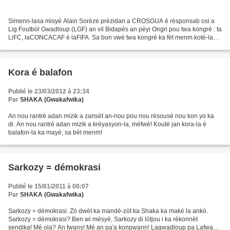
Simenn-lasa misyé Alain Sorèze prézidan a CROSGUA é rèsponsab osi a
Lig Foutbòl Gwadloup (LGF) an vil Bidapès an péyi Ongri pou twa kongré : ta
LiFC, laCONCACAF é laFIFA. Sa bon vwè twa kongré ka fèt menm koté-la
padavwa sé kontré-la ka fèt pli fasil....
Kora é balafon
Publié le 23/03/2012 à 23:34
Par
SHAKA (Gwakafwika)
An nou rantré adan mizik a zansèt an-nou pou nou rèsousé nou kon yo ka
di. An nou rantré adan mizik a kréyasyon-la, méfwè! Kouté jan kora-la é
balafon-la ka mayé, sa bèl menm!
Sarkozy = démokrasi
Publié le 15/01/2011 à 00:07
Par
SHAKA (Gwakafwika)
Sarkozy = démokrasi. Zò dwèt ka mandé-zòt ka Shaka ka maké la ankò.
Sarkozy = démokrasi? Ben wi mésyé, Sarkozy di lòtjou i ka rèkonnèt
sendika! Mé ola? An fwans! Mé an pa'a konpwann! Lagwadloup pa Lafwans