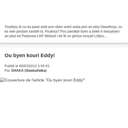
Touléjou lè ou ka pasé anlè pon oben ankò anba pon an péyi Gwadloup, ou
ka vwè jandam sanblé la. Poukisa? Pou pwotéjé byen a béké é éwopéyen
an péyi-la! Padavwa LKP déklaré i ké fè on gériya sosyal! Lòtjou,
gwadloupéyen té an pwoblèm èvè tout pakèt a...
Ou byen kouri Eddy!
Publié le 06/03/2012 à 00:01
Par
SHAKA (Gwakafwika)