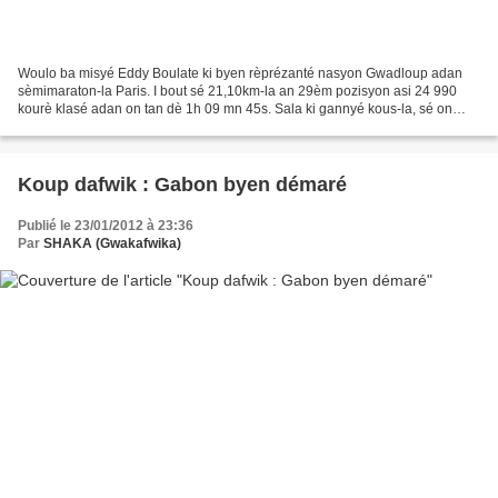
Woulo ba misyé Eddy Boulate ki byen rèprézanté nasyon Gwadloup adan
sèmimaraton-la Paris. I bout sé 21,10km-la an 29èm pozisyon asi 24 990
kourè klasé adan on tan dè 1h 09 mn 45s. Sala ki gannyé kous-la, sé on
kenyan. Non a-y Stanley Biwot. I bout kous-la...
Koup dafwik : Gabon byen démaré
Publié le 23/01/2012 à 23:36
Par
SHAKA (Gwakafwika)