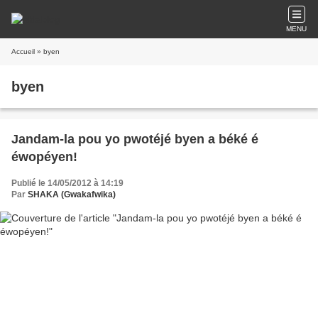
MENU
Accueil
» byen
byen
Jandam-la pou yo pwotéjé byen a béké é
éwopéyen!
Publié le 14/05/2012 à 14:19
Par
SHAKA (Gwakafwika)