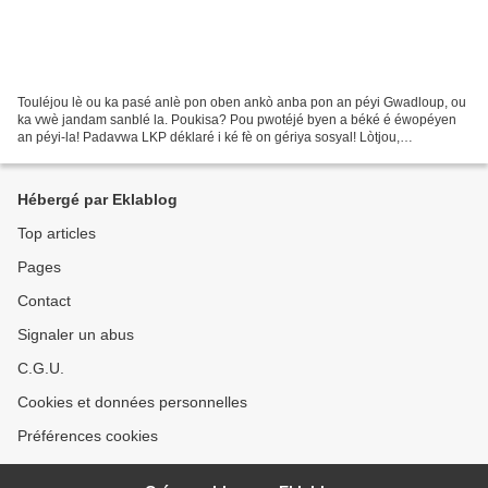
Touléjou lè ou ka pasé anlè pon oben ankò anba pon an péyi Gwadloup, ou
ka vwè jandam sanblé la. Poukisa? Pou pwotéjé byen a béké é éwopéyen
an péyi-la! Padavwa LKP déklaré i ké fè on gériya sosyal! Lòtjou,
gwadloupéyen té an pwoblèm èvè tout pakèt a...
Hébergé par Eklablog
Top articles
Pages
Contact
Signaler un abus
C.G.U.
Cookies et données personnelles
Préférences cookies