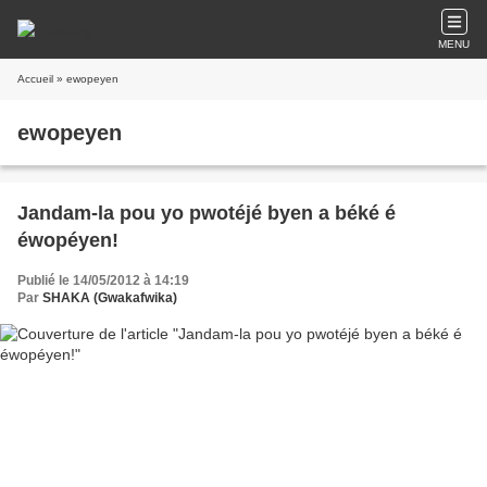
MENU
Accueil
» ewopeyen
ewopeyen
Jandam-la pou yo pwotéjé byen a béké é
éwopéyen!
Publié le 14/05/2012 à 14:19
Par
SHAKA (Gwakafwika)