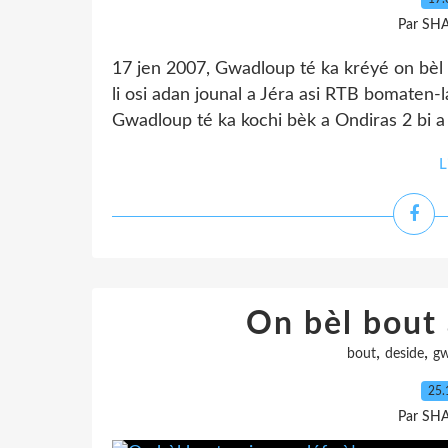
Par SH
17 jen 2007, Gwadloup té ka kréyé on bèl 
li osi adan jounal a Jéra asi RTB bomaten-l
Gwadloup té ka kochi bèk a Ondiras 2 bi a 
L
On bèl bout 
,
,
bout
deside
gw
25.
Par SH