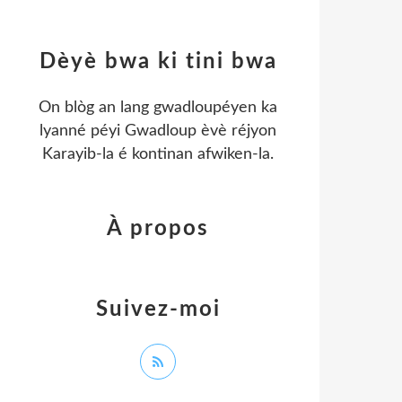
Dèyè bwa ki tini bwa
On blòg an lang gwadloupéyen ka
lyanné péyi Gwadloup èvè réjyon
Karayib-la é kontinan afwiken-la.
À propos
Suivez-moi