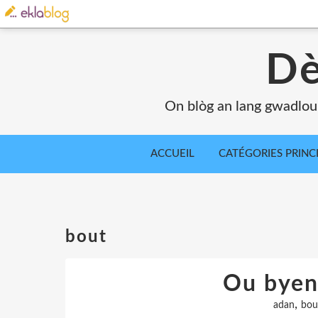
Dè
On blòg an lang gwadlou
ACCUEIL
CATÉGORIES PRINC
bout
Ou byen
,
adan
bou