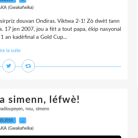
AKA (Gwakafwika)
sirpriz douvan Ondiras. Viktwa 2-1! Zò dwèt tann
a. 17 jen 2007, jou a fèt a tout papa, ékip nasyonal
1 an kadèfinal a Gold Cup...
ire la suite
a simenn, léfwè!
,
,
adloupeyen
nou
simenn
10.2010
…
AKA (Gwakafwika)