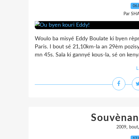
06.
Par SH
Woulo ba misyé Eddy Boulate ki byen rè
Paris. I bout sé 21,10km-la an 29èm pozis
mn 45s. Sala ki gannyé kous-la, sé on kenya
L
Souvènan
,
2009
bout
17.