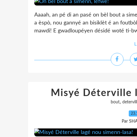
Aaaah, an pé di an pasé on bèl bout a sime
a èspò, nou gannyé an bisiklèt é an fout
mawdi! E gwadloupéyen désidé woté ti-bwen
L
Misyé Déterville 
,
bout
detervil
23.
Par SH