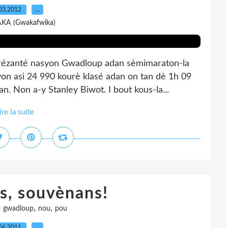
03.2012
…
AKA (Gwakafwika)
prézanté nasyon Gwadloup adan sèmimaraton-la
yon asi 24 990 kourè klasé adan on tan dè 1h 09
n. Non a-y Stanley Biwot. I bout kous-la...
ire la suite
s, souvènans!
,
,
,
gwadloup
nou
pou
06.2011
…