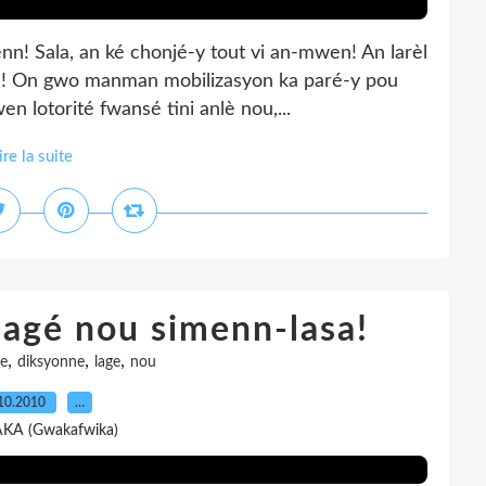
nn! Sala, an ké chonjé-y tout vi an-mwen! An larèl
bòl! On gwo manman mobilizasyon ka paré-y pou
 lotorité fwansé tini anlè nou,...
ire la suite
lagé nou simenn-lasa!
,
,
,
le
diksyonne
lage
nou
10.2010
…
AKA (Gwakafwika)