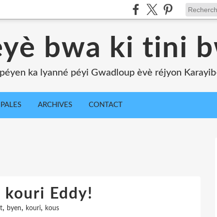
yè bwa ki tini 
péyen ka lyanné péyi Gwadloup èvè réjyon Karayib-l
IPALES
ARCHIVES
CONTACT
 kouri Eddy!
,
,
,
t
byen
kouri
kous