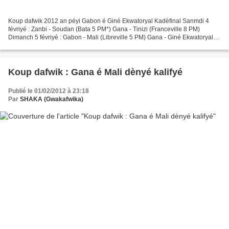
Koup dafwik 2012 an péyi Gabon é Giné Ekwatoryal Kadèfinal Sanmdi 4
févriyé : Zanbi - Soudan (Bata 5 PM*) Gana - Tinizi (Franceville 8 PM)
Dimanch 5 févriyé : Gabon - Mali (Libreville 5 PM) Gana - Giné Ekwatoryal
(Malabo 8 PM) * Tout sé lè-la lokal.
Koup dafwik : Gana é Mali dènyé kalifyé
Publié le 01/02/2012 à 23:18
Par
SHAKA (Gwakafwika)