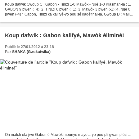
Koup dafwik Gwoup C : Gabon - Tinizi 1-0 Mawòk - Nijè 1-0 Klasman-la : 1.
GABON 9 pwen (+4), 2. TINIZI 6 pwen (+1), 3. Mawòk 3 pwen (-1); 4. Nijè 0
pwen (-4) * Gabon, Tinizi ka kalifyé-yo pou sé kadèfinal-la. Gwoup D : Mali -
Bòtswana 2-1 Gana - Giné...
Koup dafwik : Gabon kalifyé, Mawòk éliminé!
Publié le 27/01/2012 à 23:18
Par
SHAKA (Gwakafwika)
On match ola jwè Gabon é Mawòk mounyé mayo a-yo pou pli gwan plézi a