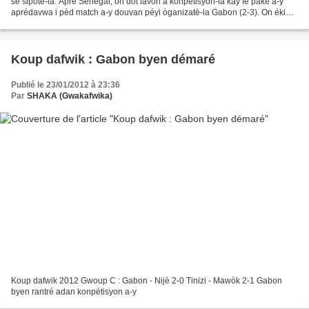
sé sipòtè-la. Apré Sénégal, on dòt favori a konpétisyon-la kay fè paké a-y
aprédavwa i pèd match a-y douvan péyi òganizatè-la Gabon (2-3). On ékip
Gabon ki kalifyé-y pou sé kadèfinal-la...
Koup dafwik : Gabon byen démaré
Publié le 23/01/2012 à 23:36
Par
SHAKA (Gwakafwika)
Koup dafwik 2012 Gwoup C : Gabon - Nijè 2-0 Tinizi - Mawòk 2-1 Gabon
byen rantré adan konpétisyon a-y