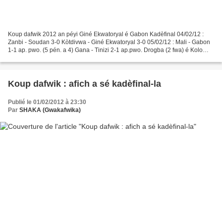
Koup dafwik 2012 an péyi Giné Ekwatoryal é Gabon Kadèfinal 04/02/12 :
Zanbi - Soudan 3-0 Kòtdivwa - Giné Ekwatoryal 3-0 05/02/12 : Mali - Gabon
1-1 ap. pwo. (5 pén. a 4) Gana - Tinizi 2-1 ap.pwo. Drogba (2 fwa) é Kolo
Touré kochi zépon a Giné Ekwatoryal...
Koup dafwik : afich a sé kadèfinal-la
Publié le 01/02/2012 à 23:30
Par
SHAKA (Gwakafwika)