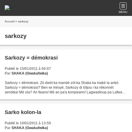
MENU
Accueil
» sarkozy
sarkozy
Sarkozy = démokrasi
Publié le 15/01/2011 à 00:07
Par
SHAKA (Gwakafwika)
Sarkozy = démokrasi. Zò dwèt ka mandé-zòt ka Shaka ka maké la ankò.
Sarkozy = démokrasi? Ben wi mésyé, Sarkozy di lòtjou i ka rèkonnèt
sendika! Mé ola? An fwans! Mé an pa'a konpwann! Lagwadloup pa Lafwans
alò? Sé vré si jou a rivé a Sarkozy, an ka rantré...
Sarko kolon-la
Publié le 10/01/2011 à 13:59
Par
SHAKA (Gwakafwika)