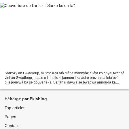
Sarkozy an Gwadloup, mi foto a-y! Alò mèt a mannyòk a léta kolonyal fwansé
vini an Gwadloup, i pasé é i di plis ki janmen i ka asiré prézans a léta èvè
plis pouvwa ba sé gouvènè-la! Sa fan ri davwa sé bwabwa annou-la ka
pléré penn a-yo. Yo ka pléré penn...
Hébergé par Eklablog
Top articles
Pages
Contact