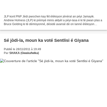
JLP kont PNP Jédi pwochen kay fèt élèksyon jénéral an péyi Jamayik.
Andrew Holness (JLP) ki prèmyé minis aktyèl a péyi-lasa é ki té pwan plas a
Bruce Golding ki té démisyonné, désidé avansé dè on lanné élèksyon
jénéral-la pou'y chèché on léjitimité owa...
Sé jòdi-la, moun ka voté Sentlisi é Giyana
Publié le 28/11/2011 à 19:49
Par
SHAKA (Gwakafwika)