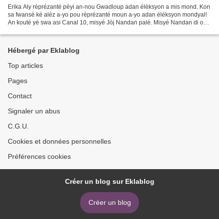
Erika Aly rèprézanté péyi an-nou Gwadloup adan élèksyon a mis mond. Kon
sa fwansé ké alèz a-yo pou rèprézanté moun a-yo adan élèksyon mondyal!
An kouté yè swa asi Canal 10, misyé Jòj Nandan palé. Misyé Nandan di on
biten ki bèl menm. I di an 1992, fwansé...
Hébergé par Eklablog
Top articles
Pages
Contact
Signaler un abus
C.G.U.
Cookies et données personnelles
Préférences cookies
Créer un blog sur Eklablog
Créer un blog