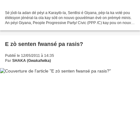
Sé jòdi-la adan dé péyi a Karayib-la, Sentlisi é Giyana, pèp-la ka voté pou
élèksyon jénéral-la ola kay sòti on nouvo gouvèlman èvè on prémyé minis.
An péyi Giyana, People Progressive Party/ Civic (PPP /C) kay pou on nouvo
manda. Ja ka fè 19 lanné pawti-lasa...
E zò senten fwansé pa rasis?
Publié le 12/05/2011 à 14:35
Par
SHAKA (Gwakafwika)