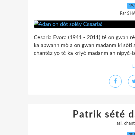
19.
Par SH
Cesaria Evora (1941 - 2011) té on gwan r
ka apwann mò a on gwan madanm ki sòti a
chantèz yo té ka kriyé madanm an nipyé-la
L
Patrik sété 
,
asi
chant
20.