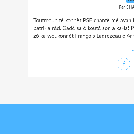
Par SH
Toutmoun té konnèt PSE chantè mé avan i 
batri-la rèd. Gadé sa é kouté son a ka-la!
zò ka woukonnèt François Ladrezeau é Arm
L