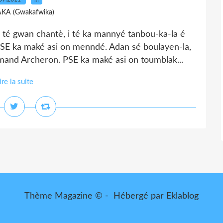
AKA (Gwakafwika)
té gwan chantè, i té ka mannyé tanbou-ka-la é
 PSE ka maké asi on menndé. Adan sé boulayen-la,
and Archeron. PSE ka maké asi on toumblak...
ire la suite
Thème Magazine © - Hébergé par
Eklablog