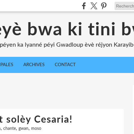
yè bwa ki tini 
péyen ka lyanné péyi Gwadloup èvè réjyon Karayib-l
IPALES
ARCHIVES
CONTACT
 solèy Cesaria!
,
,
,
a
chante
gwan
moso