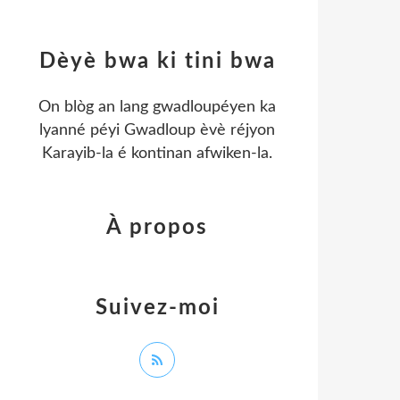
Dèyè bwa ki tini bwa
On blòg an lang gwadloupéyen ka
lyanné péyi Gwadloup èvè réjyon
Karayib-la é kontinan afwiken-la.
À propos
Suivez-moi