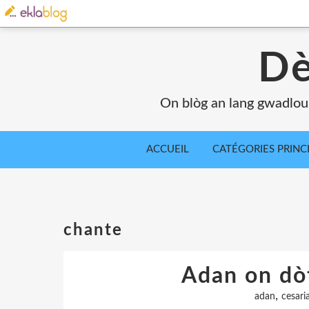
Dè
On blòg an lang gwadlou
ACCUEIL
CATÉGORIES PRINC
chante
Adan on dòt
,
adan
cesari