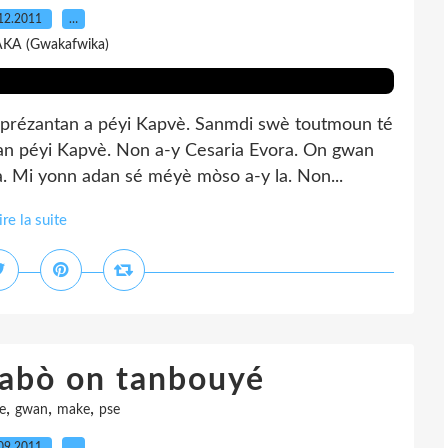
12.2011
…
AKA (Gwakafwika)
èprézantan a péyi Kapvè. Sanmdi swè toutmoun té
n péyi Kapvè. Non a-y Cesaria Evora. On gwan
. Mi yonn adan sé méyè mòso a-y la. Non...
ire la suite
dabò on tanbouyé
,
,
,
e
gwan
make
pse
09.2011
…