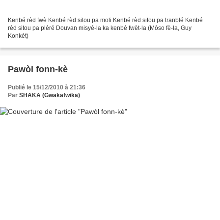
Kenbé rèd fwè Kenbé rèd sitou pa moli Kenbé rèd sitou pa tranblé Kenbé
rèd sitou pa pléré Douvan misyé-la ka kenbé fwèt-la (Mòso fè-la, Guy
Konkèt)
Pawòl fonn-kè
Publié le 15/12/2010 à 21:36
Par
SHAKA (Gwakafwika)