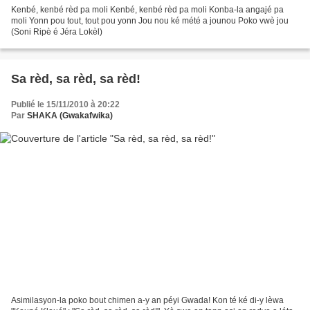
Kenbé, kenbé rèd pa moli Kenbé, kenbé rèd pa moli Konba-la angajé pa
moli Yonn pou tout, tout pou yonn Jou nou ké mété a jounou Poko vwè jou
(Soni Ripè é Jéra Lokèl)
Sa rèd, sa rèd, sa rèd!
Publié le 15/11/2010 à 20:22
Par
SHAKA (Gwakafwika)
Asimilasyon-la poko bout chimen a-y an péyi Gwada! Kon té ké di-y lèwa