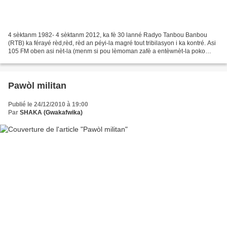
4 sèktanm 1982- 4 sèktanm 2012, ka fè 30 lanné Radyo Tanbou Banbou
(RTB) ka férayé rèd,rèd, rèd an péyi-la magré tout tribilasyon i ka kontré. Asi
105 FM oben asi nèt-la (menm si pou lèmoman zafè a entèwnèt-la poko
réglé).
Pawòl militan
Publié le 24/12/2010 à 19:00
Par
SHAKA (Gwakafwika)