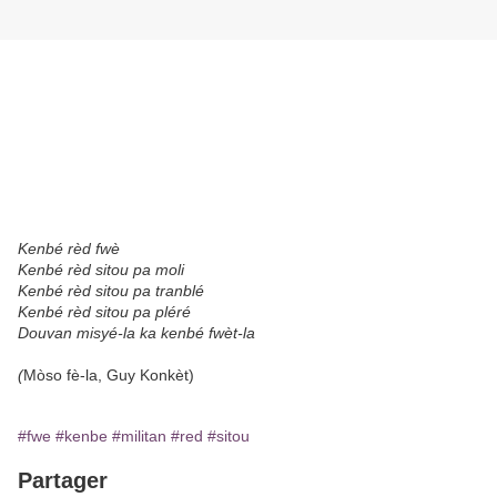
Kenbé rèd fwè
Kenbé rèd sitou pa moli
Kenbé rèd sitou pa tranblé
Kenbé rèd sitou pa pléré
Douvan misyé-la ka kenbé fwèt-la
(
Mòso fè-la, Guy Konkèt)
#fwe
#kenbe
#militan
#red
#sitou
Partager