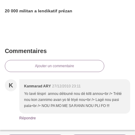
20 000 militan a lendikatif prézan
Commentaires
Ajouter un commentaire
K
Kanmarad ARY
27/12/2010 23:11
Yo lavé lèspri annou détouné nou dè kilti annou<br /> Trété
nou kon zannimo avan yo té triyé nou<br /> Lagé nou pasi
pala<br /> NOU PA MO ME SA RANN NOU PLI FO !!!
Répondre