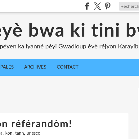
yè bwa ki tini 
péyen ka lyanné péyi Gwadloup èvè réjyon Karayib-l
IPALES
ARCHIVES
CONTACT
on référandòm!
,
,
,
a
kon
tann
unesco