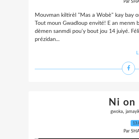
Par SH
Mouvman kiltirèl "Mas a Wobè" kay bay on
Tout moun Gwadloup envité! E an menm ba
dèmen sanmdi pou'y bout jou 14 juiyé. Féli
prézidan...
L
Ni on
,
gwoka
jamayi
13.
Par SH