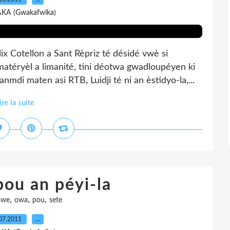
AKA (Gwakafwika)
ix Cotellon a Sant Rèpriz té désidé vwè si
éryèl a limanité, tini déotwa gwadloupéyen ki
nmdi maten asi RTB, Luidji té ni an èstidyo-la,...
ire la suite
bou an péyi-la
,
,
,
swe
owa
pou
sete
07.2011
…