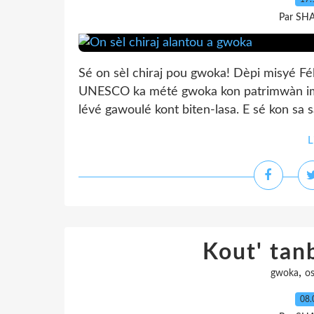
Par SH
Sé on sèl chiraj pou gwoka! Dèpi misyé Fél
UNESCO ka mété gwoka kon patrimwàn imat
lévé gawoulé kont biten-lasa. E sé kon sa sa
L
Kout' tan
,
gwoka
o
08.