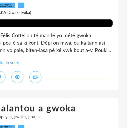
11.2011
…
AKA (Gwakafwika)
Félis Cottellon té mandé yo mété gwoka
pou é sa ki kont. Dèpi on mwa, ou ka tann asi
nn yo palé, biten-lasa pé ké vwè bout a-y. Pouki...
ire la suite
j alantou a gwoka
,
,
,
upeyen
gwoka
pou
sel
10.2011
…