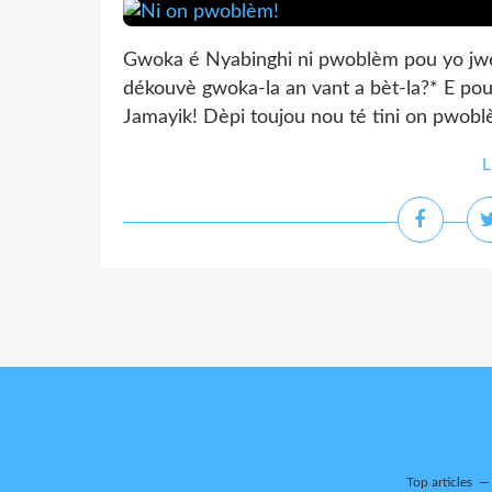
Gwoka é Nyabinghi ni pwoblèm pou yo jw
dékouvè gwoka-la an vant a bèt-la?* E po
Jamayik! Dèpi toujou nou té tini on pwoblè
L
Top articles