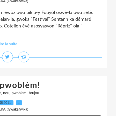
AKA (Gwakafwika)
 léwòz owa bik a-y Fouyòl oswè-la owa sétè.
lan-la, gwoka "Fèstival" Sentann ka démaré
x Cotellon èvè asosyasyon "Rèpriz" ola i
ire la suite
 pwoblèm!
,
,
,
k
nou
pwoblem
toujou
05.2011
…
AKA (Gwakafwika)