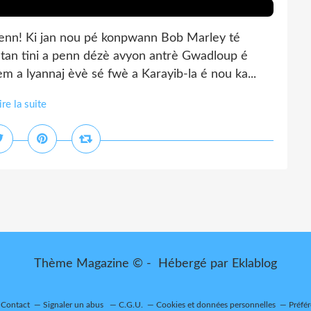
enn! Ki jan nou pé konpwann Bob Marley té
utan tini a penn dézè avyon antrè Gwadloup é
m a lyannaj èvè sé fwè a Karayib-la é nou ka...
ire la suite
Thème Magazine © - Hébergé par
Eklablog
Contact
Signaler un abus
C.G.U.
Cookies et données personnelles
Préfé