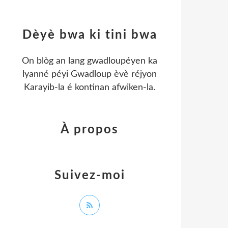
Dèyè bwa ki tini bwa
On blòg an lang gwadloupéyen ka
lyanné péyi Gwadloup èvè réjyon
Karayib-la é kontinan afwiken-la.
À propos
Suivez-moi