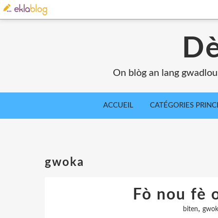
Dè
On blòg an lang gwadlou
ACCUEIL
CATÉGORIES PRINC
gwoka
Fò nou fè 
,
biten
gwok