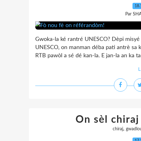
18.
Par SH
Gwoka-la ké rantré UNESCO? Dèpi misyé 
UNESCO, on manman déba pati antrè sa ki 
RTB pawòl a sé dé kan-la. E jan-la an ka ta
L
On sèl chira
,
chiraj
gwadlo
17.