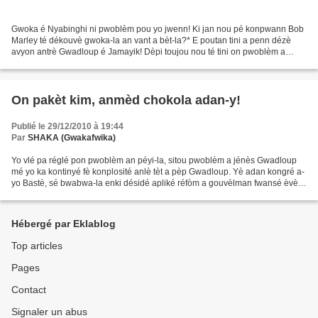
Gwoka é Nyabinghi ni pwoblèm pou yo jwenn! Ki jan nou pé konpwann Bob
Marley té dékouvè gwoka-la an vant a bèt-la?* E poutan tini a penn dézè
avyon antrè Gwadloup é Jamayik! Dèpi toujou nou té tini on pwoblèm a
lyannaj èvè sé fwè a Karayib-la é nou ka...
On pakèt kim, anmèd chokola adan-y!
Publié le 29/12/2010 à 19:44
Par
SHAKA (Gwakafwika)
Yo vlé pa réglé pon pwoblèm an péyi-la, sitou pwoblèm a jénès Gwadloup
mé yo ka kontinyé fè konplosité anlè tèt a pèp Gwadloup. Yè adan kongré a-
yo Bastè, sé bwabwa-la enki désidé apliké réfòm a gouvèlman fwansé èvè
ti-bwen adaptasyon asi-y. Kivédi konm...
Hébergé par Eklablog
Top articles
Pages
Contact
Signaler un abus