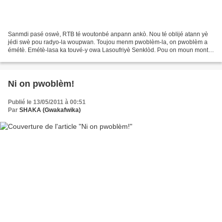
Sanmdi pasé oswè, RTB té woutonbé anpann ankò. Nou té oblijé atann yè
jédi swè pou radyo-la woupwan. Toujou menm pwoblèm-la, on pwoblèm a
émétè. Emétè-lasa ka touvé-y owa Lasoufriyè Senklòd. Pou on moun monté
owa a-y, fò'y fè-y lè tan-la bèl. Si ni mové...
Ni on pwoblèm!
Publié le 13/05/2011 à 00:51
Par
SHAKA (Gwakafwika)