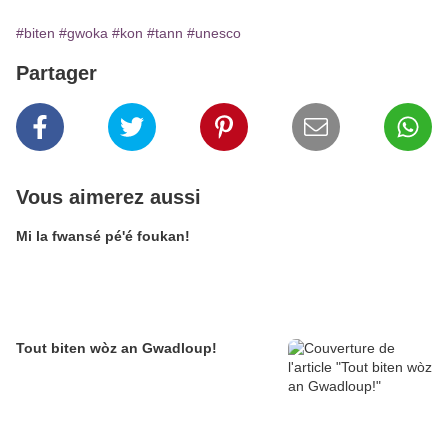
#biten
#gwoka
#kon
#tann
#unesco
Partager
Vous aimerez aussi
Mi la fwansé pé'é foukan!
Tout biten wòz an Gwadloup!