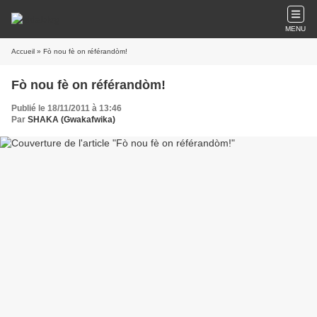
MENU
Accueil
» Fò nou fè on référandòm!
Fò nou fè on référandòm!
Publié le 18/11/2011 à 13:46
Par
SHAKA (Gwakafwika)