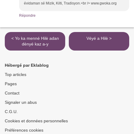
évidaman sé Mizik, Kilti, Tradisyon.<br /> www.gwoka.org
Répondre
< Yo ka menné Hilè adan
Véyé a Hilè >
dènyé kaz a-y
Hébergé par Eklablog
Top articles
Pages
Contact
Signaler un abus
C.G.U.
Cookies et données personnelles
Préférences cookies