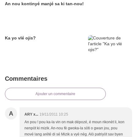
An nou kontinyé manjé sa ki tan-nou!
Ka yo vlé ojis?
Commentaires
Ajouter un commentaire
A
ARY x...
19/11/2011 10:25
An pou ! pou ka-la vin on mak dépozé, é moun rikonèt li, kon
nenpòt ki mizik. An-nou fè gwoka-la sòti o gwan jou, pou
mové lang arété di sé Mizik a vyè nèg. Alò patriyòt sav byen