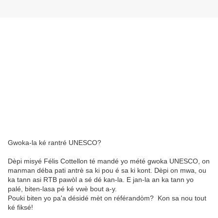
Gwoka-la ké rantré UNESCO?
Dèpi misyé Félis Cottellon té mandé yo mété gwoka UNESCO, on
manman déba pati antrè sa ki pou é sa ki kont. Dèpi on mwa, ou
ka tann asi RTB pawòl a sé dé kan-la. E jan-la an ka tann yo
palé, biten-lasa pé ké vwè bout a-y.
Pouki biten yo pa'a désidé mèt on référandòm? Kon sa nou tout
ké fiksé!