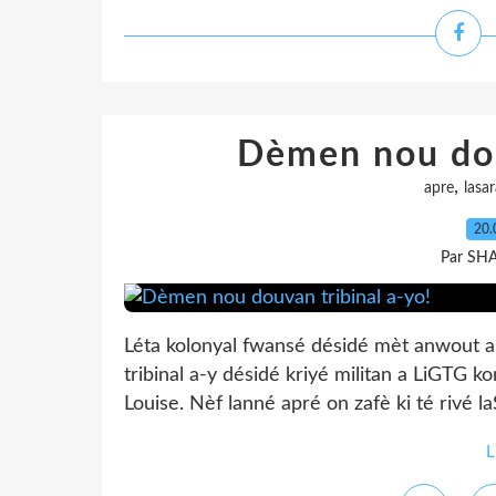
Dèmen nou dou
,
apre
lasa
20.
Par SH
Léta kolonyal fwansé désidé mèt anwout a
tribinal a-y désidé kriyé militan a LiGTG
Louise. Nèf lanné apré on zafè ki té rivé la
L