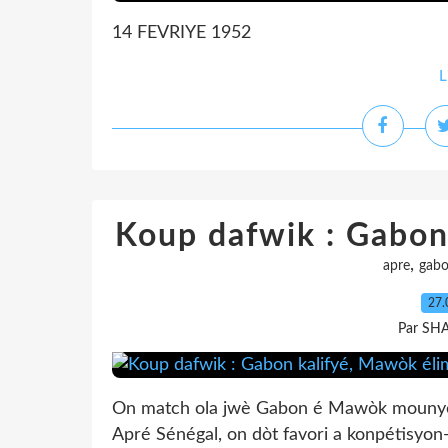
14 FEVRIYE 1952
L
Koup dafwik : Gabon
,
apre
gab
27.
Par SH
On match ola jwè Gabon é Mawòk mounyé m
Apré Sénégal, on dòt favori a konpétisyon