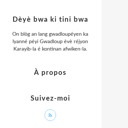
Dèyè bwa ki tini bwa
On blòg an lang gwadloupéyen ka
lyanné péyi Gwadloup èvè réjyon
Karayib-la é kontinan afwiken-la.
À propos
Suivez-moi