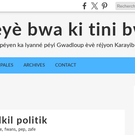
yè bwa ki tini 
péyen ka lyanné péyi Gwadloup èvè réjyon Karayib-l
IPALES
ARCHIVES
CONTACT
kil politik
,
,
,
e
fwans
pep
zafe