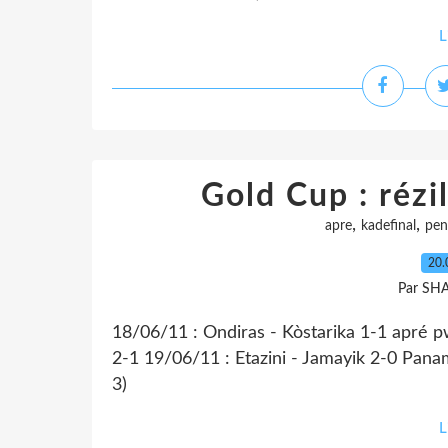
L
Gold Cup : rézil
,
,
apre
kadefinal
pen
20.
Par SH
18/06/11 : Ondiras - Kòstarika 1-1 apré 
2-1 19/06/11 : Etazini - Jamayik 2-0 Pana
3)
L