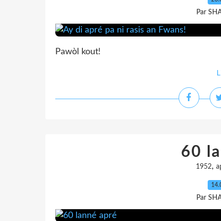
Par SH
Pawòl kout!
L
60 l
,
1952
a
14.
Par SH