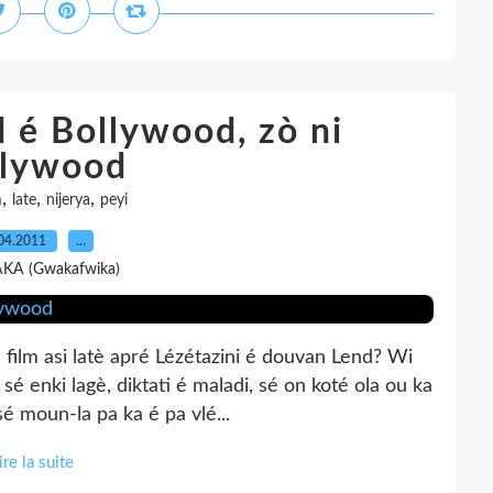
 é Bollywood, zò ni
lywood
,
,
,
m
late
nijerya
peyi
04.2011
…
AKA (Gwakafwika)
 film asi latè apré Lézétazini é douvan Lend? Wi
 enki lagè, diktati é maladi, sé on koté ola ou ka
é moun-la pa ka é pa vlé...
ire la suite