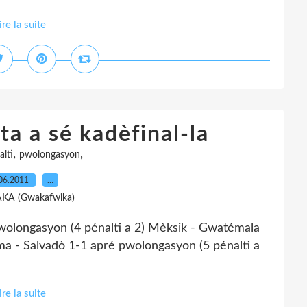
ire la suite
ta a sé kadèfinal-la
,
,
alti
pwolongasyon
06.2011
…
AKA (Gwakafwika)
pwolongasyon (4 pénalti a 2) Mèksik - Gwatémala
ma - Salvadò 1-1 apré pwolongasyon (5 pénalti a
ire la suite