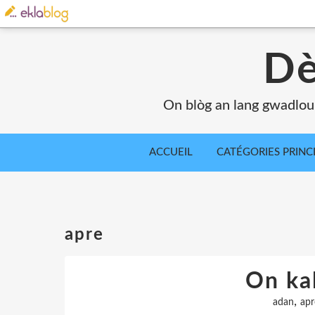
Dè
On blòg an lang gwadlou
ACCUEIL
CATÉGORIES PRINC
apre
On kal
,
adan
apr