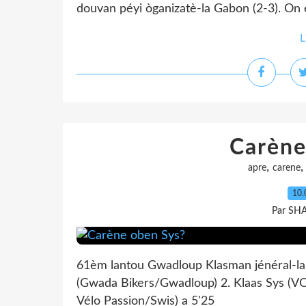
douvan péyi òganizatè-la Gabon (2-3). On ék
L
Carène
,
apre
carene
10.
Par SH
61èm lantou Gwadloup Klasman jénéral-la
(Gwada Bikers/Gwadloup) 2. Klaas Sys (VC
Vélo Passion/Swis) a 5'25