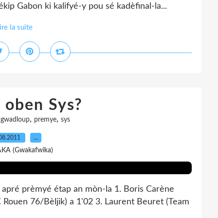
ip Gabon ki kalifyé-y pou sé kadèfinal-la...
ire la suite
 oben Sys?
,
,
,
gwadloup
premye
sys
08.2011
…
AKA (Gwakafwika)
 apré prèmyé étap an mòn-la 1. Boris Carène
 Rouen 76/Bèljik) a 1'02 3. Laurent Beuret (Team