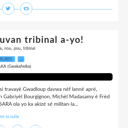
van tribinal a-yo!
,
,
,
ra
nou
pou
tribinal
05.2011
…
AKA (Gwakafwika)
si travayè Gwadloup davwa nèf lanné apré,
 kon Gabriyèl Bourgignon, Michèl Madasamy é Frèd
SARA ola yo ka akizé sé militan-la...
ire la suite