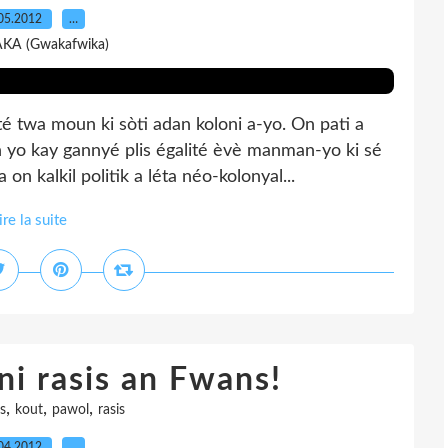
05.2012
…
AKA (Gwakafwika)
é twa moun ki sòti adan koloni a-yo. On pati a
yo kay gannyé plis égalité èvè manman-yo ki sé
n kalkil politik a léta néo-kolonyal...
ire la suite
ni rasis an Fwans!
,
,
,
s
kout
pawol
rasis
04.2012
…