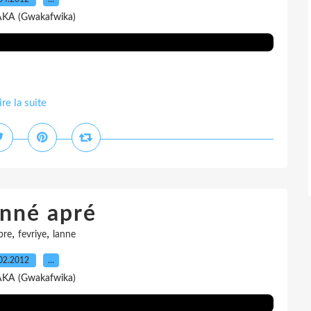
AKA (Gwakafwika)
ire la suite
anné apré
,
,
pre
fevriye
lanne
02.2012
…
AKA (Gwakafwika)