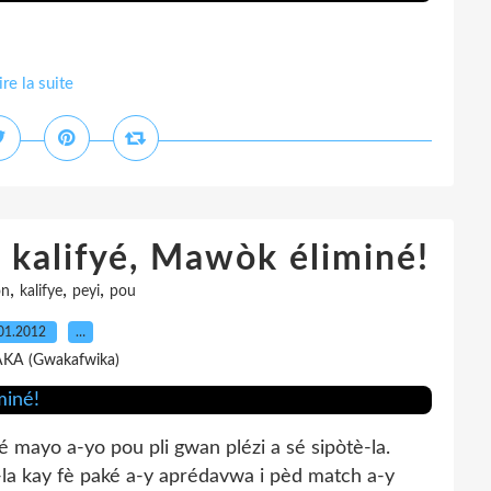
ire la suite
 kalifyé, Mawòk éliminé!
,
,
,
on
kalifye
peyi
pou
01.2012
…
AKA (Gwakafwika)
ayo a-yo pou pli gwan plézi a sé sipòtè-la.
-la kay fè paké a-y aprédavwa i pèd match a-y