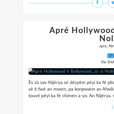
Apré Hollywood
Nol
,
apre
fil
09.
Par SH
Ès zò sav Nijérya sé dézyèm péyi ka fè plis
sè é fwè an-mwen, pa konpwann an Afwik sé
touvé péyi ka fè chimen a-yo. An Nijérya, s
L