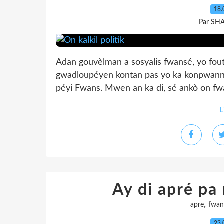
18.
Par SH
Adan gouvèlman a sosyalis fwansé, yo fout
gwadloupéyen kontan pas yo ka konpwann 
péyi Fwans. Mwen an ka di, sé ankò on fwa o
L
Ay di apré pa 
,
apre
fwan
23.