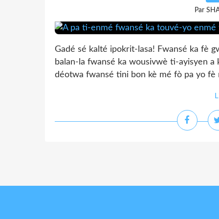
Par SH
Gadé sé kalté ipokrit-lasa! Fwansé ka fè
balan-la fwansé ka wousivwè ti-ayisyen a
déotwa fwansé tini bon kè mé fò pa yo fè 
L