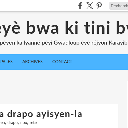
yè bwa ki tini 
péyen ka lyanné péyi Gwadloup èvè réjyon Karayib-l
IPALES
ARCHIVES
CONTACT
 a drapo ayisyen-la
,
,
,
yen
drapo
nou
rete