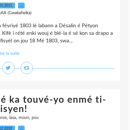
05.2011
…
AKA (Gwakafwika)
a févriyé 1803 lè labann a Désalin é Pétyon
Kifè i rété enki wouj é blé-la é sé kon sa drapo a
fisyèl on jou 18 Mé 1803, swa...
ire la suite
é ka touvé-yo enmé ti-
isyen!
,
,
,
anse
lasa
moun
pou
12.2010
…