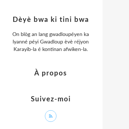
Dèyè bwa ki tini bwa
On blòg an lang gwadloupéyen ka
lyanné péyi Gwadloup èvè réjyon
Karayib-la é kontinan afwiken-la.
À propos
Suivez-moi