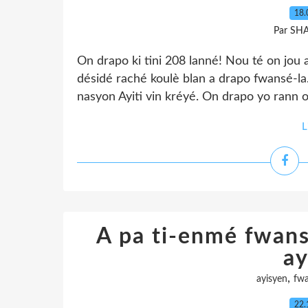
18.
Par SH
On drapo ki tini 208 lanné! Nou té on jou 
désidé raché koulè blan a drapo fwansé-la. 
nasyon Ayiti vin kréyé. On drapo yo rann o
L
A pa ti-enmé fwans
ay
,
ayisyen
fw
22.