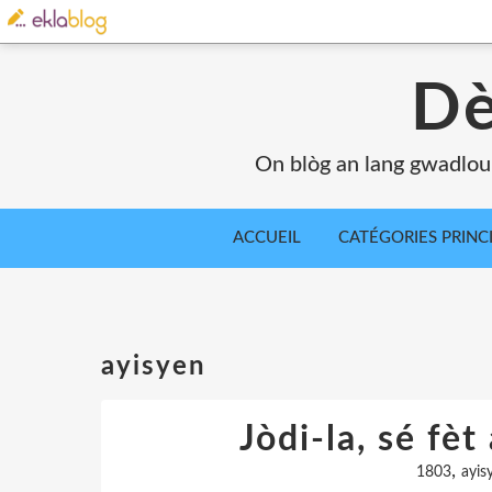
Dè
On blòg an lang gwadlou
ACCUEIL
CATÉGORIES PRINC
ayisyen
Jòdi-la, sé fèt
,
1803
ayis