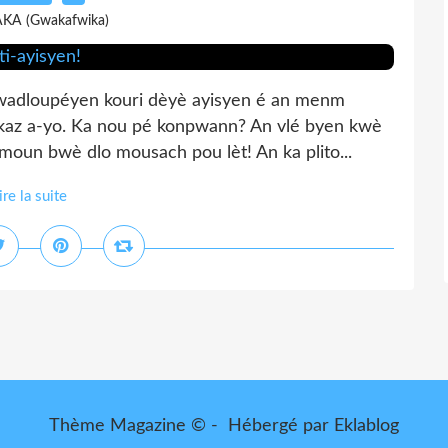
AKA (Gwakafwika)
 gwadloupéyen kouri dèyè ayisyen é an menm
 kaz a-yo. Ka nou pé konpwann? An vlé byen kwè
moun bwè dlo mousach pou lèt! An ka plito...
ire la suite
Thème Magazine © - Hébergé par
Eklablog