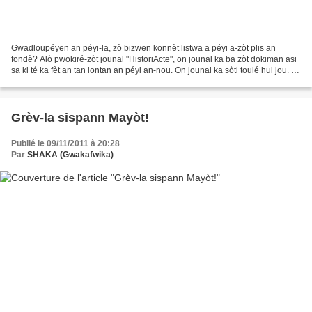
Gwadloupéyen an péyi-la, zò bizwen konnèt listwa a péyi a-zòt plis an
fondè? Alò pwokiré-zòt jounal "HistoriActe", on jounal ka ba zòt dokiman asi
sa ki té ka fèt an tan lontan an péyi an-nou. On jounal ka sòti toulé hui jou. I
méyè maché ki "France-Antilles"-la....
Grèv-la sispann Mayòt!
Publié le 09/11/2011 à 20:28
Par
SHAKA (Gwakafwika)