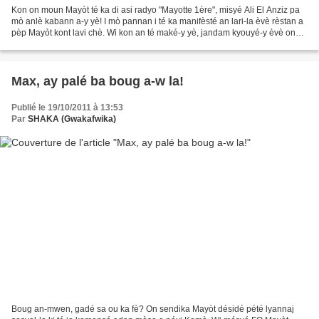
Kon on moun Mayòt té ka di asi radyo "Mayotte 1ère", misyé Ali El Anziz pa
mò anlè kabann a-y yè! I mò pannan i té ka manifèsté an lari-la èvè rèstan a
pèp Mayòt kont lavi chè. Wi kon an té maké-y yè, jandam kyouyé-y èvè on
kou flachbòl an mitan lèstomak...
Max, ay palé ba boug a-w la!
Publié le 19/10/2011 à 13:53
Par
SHAKA (Gwakafwika)
Boug an-mwen, gadé sa ou ka fè? On sendika Mayòt désidé pété lyannaj