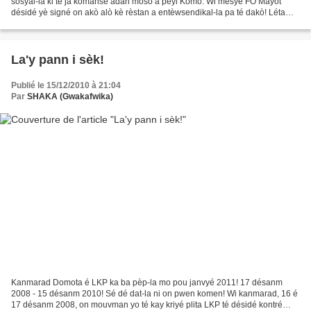
sosyal-la ki té ja komansé adan mòso a péyi Komò. Wi mésyé FO Mayòt
désidé yè signé on akò alò kè rèstan a entèwsendikal-la pa té dakò! Léta
néo-kolonyal fwansé toujou maché kon sa,...
La'y pann i sèk!
Publié le 15/12/2010 à 21:04
Par
SHAKA (Gwakafwika)
Kanmarad Domota é LKP ka ba pèp-la mo pou janvyé 2011! 17 désanm
2008 - 15 désanm 2010! Sé dé dat-la ni on pwen komen! Wi kanmarad, 16 é
17 désanm 2008, on mouvman yo té kay kriyé plita LKP té désidé kontré