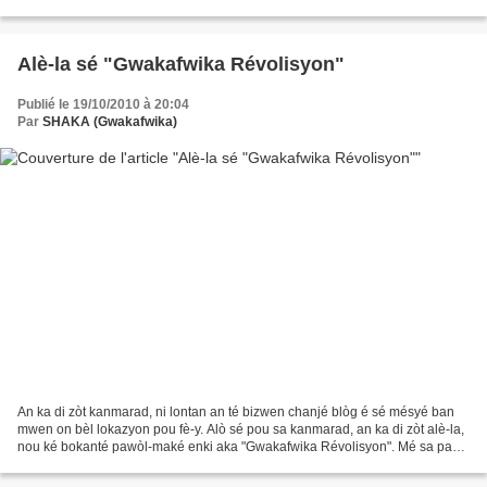
rèprézantan a léta kolonyal fwansé pou yo palé...
Alè-la sé "Gwakafwika Révolisyon"
Publié le 19/10/2010 à 20:04
Par
SHAKA (Gwakafwika)
An ka di zòt kanmarad, ni lontan an té bizwen chanjé blòg é sé mésyé ban
mwen on bèl lokazyon pou fè-y. Alò sé pou sa kanmarad, an ka di zòt alè-la,
nou ké bokanté pawòl-maké enki aka "Gwakafwika Révolisyon". Mé sa pa
vlé di an ké lagé ansyen blòg an-mwen...