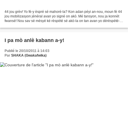
44 jou grèv! Yo fè-y èspré sé mahoré-la? Kon adan péyi an-nou, moun fè 44
jou mobilizasyon jénéral avan yo signé on akò. Mé tansyon, nou ja konnèt
fwansé! Nou sav sé mésyé ké rèspèté sé akò-la on tan avan yo dérèspèté-y!
Alò fò moun Mayòt rété véyati...
I pa mò anlè kabann a-y!
Publié le 20/10/2011 à 14:03
Par
SHAKA (Gwakafwika)