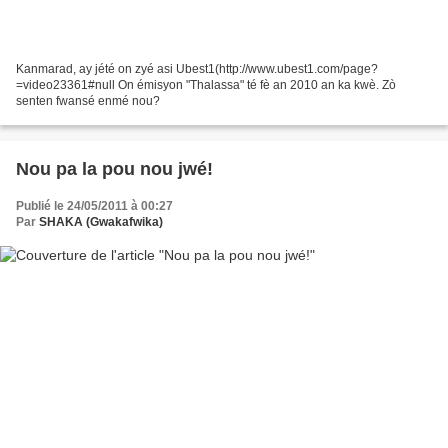
Kanmarad, ay jété on zyé asi Ubest1(http://www.ubest1.com/page?
=video23361#null On émisyon "Thalassa" té fè an 2010 an ka kwè. Zò
senten fwansé enmé nou?
Nou pa la pou nou jwé!
Publié le 24/05/2011 à 00:27
Par
SHAKA (Gwakafwika)