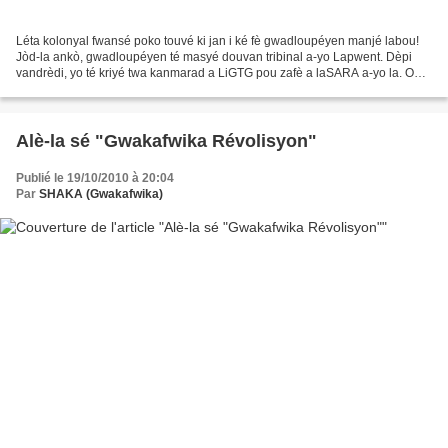
Léta kolonyal fwansé poko touvé ki jan i ké fè gwadloupéyen manjé labou!
Jòd-la ankò, gwadloupéyen té masyé douvan tribinal a-yo Lapwent. Dèpi
vandrèdi, yo té kriyé twa kanmarad a LiGTG pou zafè a laSARA a-yo la. On
dosyé vid, vid, vid! Avoka a sé twa...
Alè-la sé "Gwakafwika Révolisyon"
Publié le 19/10/2010 à 20:04
Par
SHAKA (Gwakafwika)