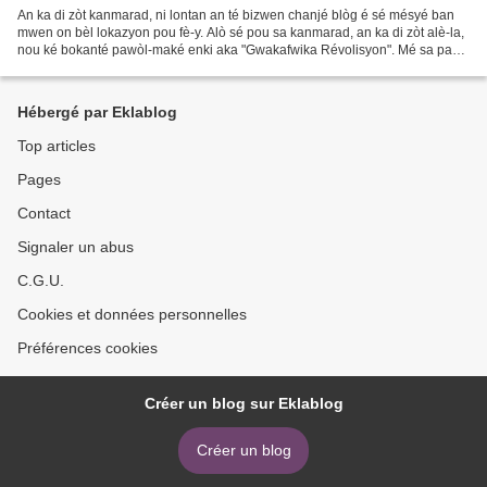
An ka di zòt kanmarad, ni lontan an té bizwen chanjé blòg é sé mésyé ban
mwen on bèl lokazyon pou fè-y. Alò sé pou sa kanmarad, an ka di zòt alè-la,
nou ké bokanté pawòl-maké enki aka "Gwakafwika Révolisyon". Mé sa pa
vlé di an ké lagé ansyen blòg an-mwen...
Hébergé par Eklablog
Top articles
Pages
Contact
Signaler un abus
C.G.U.
Cookies et données personnelles
Préférences cookies
Créer un blog sur Eklablog
Créer un blog