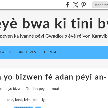
yè bwa ki tini 
péyen ka lyanné péyi Gwadloup èvè réjyon Karayib-l
IPALES
ARCHIVES
CONTACT
a yo bizwen fè adan péyi an
im-la yo bizwen fè adan péyi an-nou!
,
,
,
,
anle
kont
krim
pou
signe