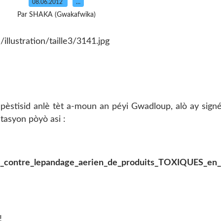
08.06.2012
…
Par SHAKA (Gwakafwika)
pèstisid anlè tèt a-moun an péyi Gwadloup, alò ay sign
asyon pòyò asi :
ion_contre_lepandage_aerien_de_produits_TOXIQUES_en
!