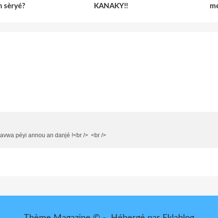
n sèryé?
KANAKY!!
mé
 davwa péyi annou an danjé !<br /> <br />
Thème Magazine © - Hébergé par
Eklablog