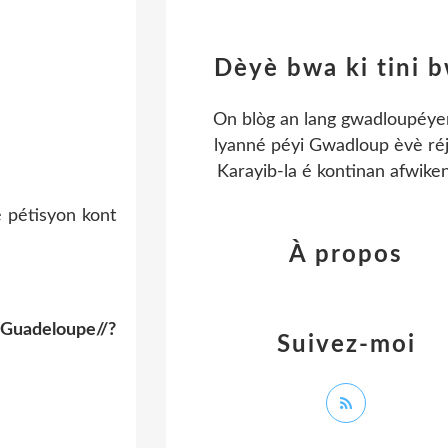
Dèyè bwa ki tini 
On blòg an lang gwadloupéye
lyanné péyi Gwadloup èvè ré
Karayib-la é kontinan afwiken
é pétisyon kont
À propos
_Guadeloupe//?
Suivez-moi