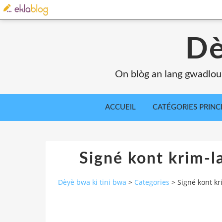
Dè
On blòg an lang gwadlou
ACCUEIL
CATÉGORIES PRINC
Signé kont krim-l
Dèyè bwa ki tini bwa
>
Categories
>
Signé kont kr