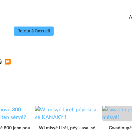
A
Retour à l'accueil
vé 800 jenn pou
Wi misyé Lirèl, péyi-lasa, sé
Gwadloupéy