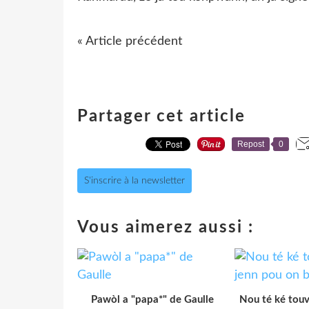
« Article précédent
Partager cet article
Repost
0
S'inscrire à la newsletter
Vous aimerez aussi :
Pawòl a "papa*" de Gaulle
Nou té ké tou