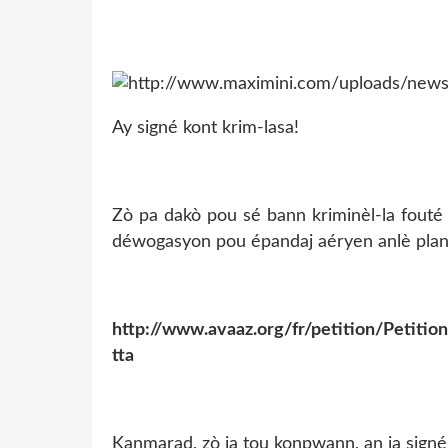
Ay signé kont krim-lasa!
Zò pa dakò pou sé bann kriminèl-la fouté 
déwogasyon pou épandaj aéryen anlè plant
http://www.avaaz.org/fr/petition/Petit
tta
Kanmarad, zò ja tou konpwann, an ja signé