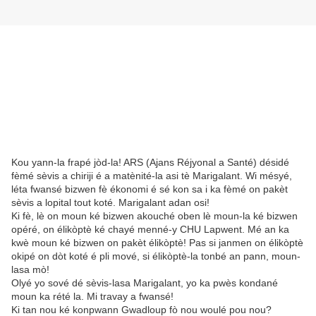
Kou yann-la frapé jòd-la! ARS (Ajans Réjyonal a Santé) désidé
fèmé sèvis a chiriji é a matènité-la asi tè Marigalant. Wi mésyé,
léta fwansé bizwen fè ékonomi é sé kon sa i ka fèmé on pakèt
sèvis a lopital tout koté. Marigalant adan osi!
Ki fè, lè on moun ké bizwen akouché oben lè moun-la ké bizwen
opéré, on élikòptè ké chayé menné-y CHU Lapwent. Mé an ka
kwè moun ké bizwen on pakèt élikòptè! Pas si janmen on élikòptè
okipé on dòt koté é pli mové, si élikòptè-la tonbé an pann, moun-
lasa mò!
Olyé yo sové dé sèvis-lasa Marigalant, yo ka pwès kondané
moun ka rété la. Mi travay a fwansé!
Ki tan nou ké konpwann Gwadloup fò nou woulé pou nou?