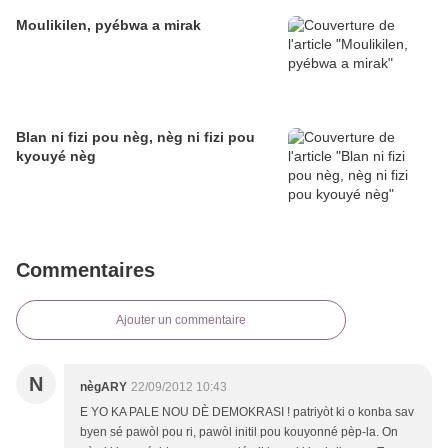
Moulikilen, pyébwa a mirak
Blan ni fizi pou nèg, nèg ni fizi pou
kyouyé nèg
Commentaires
Ajouter un commentaire
N
nègARY
22/09/2012 10:43
E YO KA PALE NOU DÈ DEMOKRASI ! patriyòt ki o konba sav
byen sé pawòl pou ri, pawòl initil pou kouyonné pèp-la. On