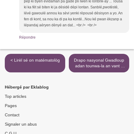
pèp ki byen évidaman pa gadé pli lwen ki lonbrik-ay ... Tousa
ki ka fèt sé biten ki ja désidé dépi lontan. Sanblé,pwotèsté,
lévé gawoulé annou ka sèvi yenki rèpousé désisyon a yo. An
fen di kont, sa nou ka di pa ka konté...Nou ké pwan èkzanp a
lépandaj aéryen dènyé an dat... <br /> <br />
Répondre
< Lirèl sé on matématològ
Drapo nasyonal Gwadloup
adan tounwa-la an vant a
bèt-la >
Hébergé par Eklablog
Top articles
Pages
Contact
Signaler un abus
C.G.U.