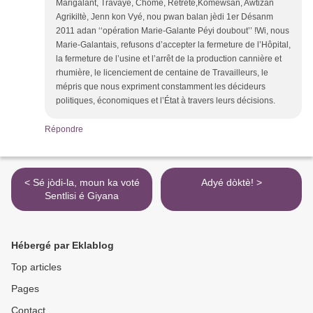
Marigalant, Travayè, Chomè, Rètrété,Komewsan, Awtizan
Agrikiltè, Jenn kon Vyé, nou pwan balan jèdi 1er Désanm
2011 adan ‘‘opération Marie-Galante Péyi doubout’’ !Wi, nous
Marie-Galantais, refusons d’accepter la fermeture de l’Hôpital,
la fermeture de l’usine et l’arrêt de la production cannière et
rhumière, le licenciement de centaine de Travailleurs, le
mépris que nous expriment constamment les décideurs
politiques, économiques et l’État à travers leurs décisions.
Répondre
< Sé jòdi-la, moun ka voté
Adyé dòktè! >
Sentlisi é Giyana
Hébergé par Eklablog
Top articles
Pages
Contact