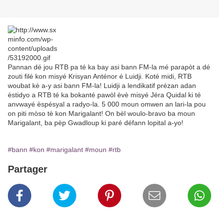
Pannan dé jou RTB pa té ka bay asi bann FM-la mé parapòt a dé
zouti filé kon misyé Krisyan Anténor é Luidji. Koté midi, RTB
woubat kè a-y asi bann FM-la! Luidji a lendikatif prézan adan
èstidyo a RTB té ka bokanté pawòl èvè misyé Jéra Quidal ki té
anvwayé èspésyal a radyo-la. 5 000 moun omwen an lari-la pou
on piti mòso tè kon Marigalant! On bèl woulo-bravo ba moun
Marigalant, ba pèp Gwadloup ki paré défann lopital a-yo!
#bann
#kon
#marigalant
#moun
#rtb
Partager