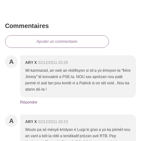
Commentaires
Ajouter un commentaire
A
ARY X
02/12/2011 20:29
Wi kanmarad, an vwè an rèdifisyon si sit a yo émsyon-la "frère
Jimmy" té konsakré a PSE-la. NOU sav aprézan nou paté
janmé ni asé tan pou konté vi a Patrick si on sèl volé...Nou ka
atann dé-la !
Répondre
A
ARY X
02/12/2011 20:23
Woulo pa sé mésyé kristyan é Luigi ki gras a yo ka pèmèt nou
an vant a bèt-la rété a lendikatif prézan avè RTB. Pep