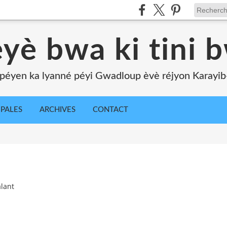
yè bwa ki tini 
péyen ka lyanné péyi Gwadloup èvè réjyon Karayib-l
IPALES
ARCHIVES
CONTACT
alant