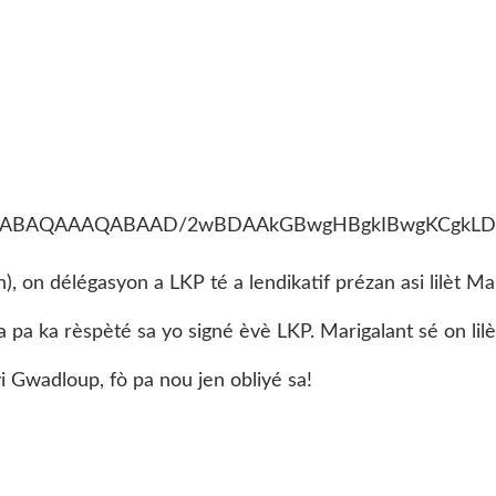
, on délégasyon a LKP té a lendikatif prézan asi lilèt Ma
a pa ka rèspèté sa yo signé èvè LKP. Marigalant sé on lil
i Gwadloup, fò pa nou jen obliyé sa!