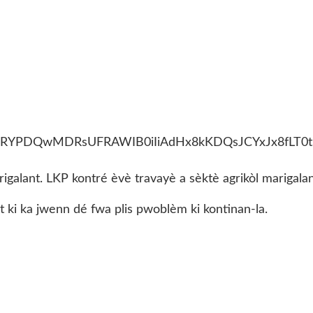
rigalant. LKP kontré èvè travayè a sèktè agrikòl marigalan
èt ki ka jwenn dé fwa plis pwoblèm ki kontinan-la.