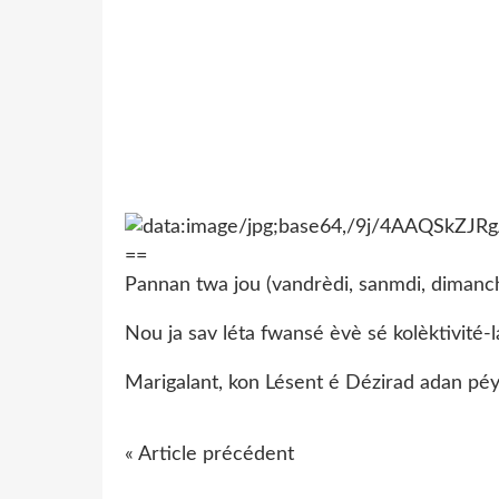
Pannan twa jou (vandrèdi, sanmdi, dimanch)
Nou ja sav léta fwansé èvè sé kolèktivité-l
Marigalant, kon Lésent é Dézirad adan péy
« Article précédent