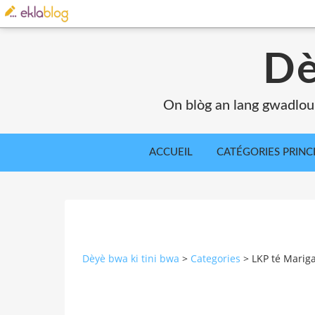
Dè
On blòg an lang gwadlou
ACCUEIL
CATÉGORIES PRINC
Dèyè bwa ki tini bwa
>
Categories
>
LKP té Marig