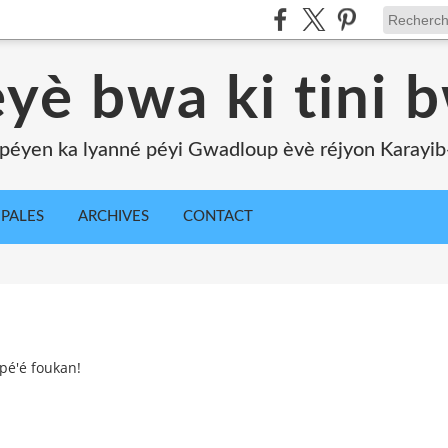
yè bwa ki tini 
péyen ka lyanné péyi Gwadloup èvè réjyon Karayib-l
IPALES
ARCHIVES
CONTACT
pé'é foukan!