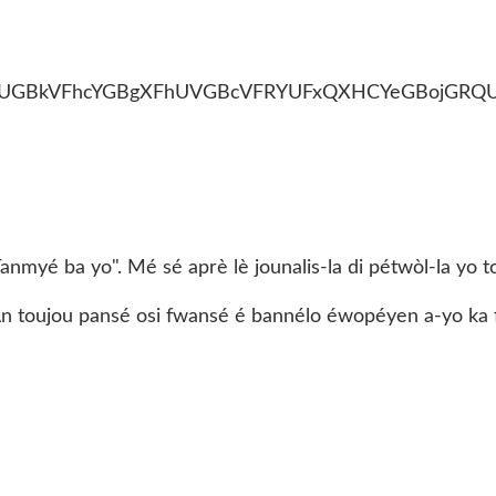
myé ba yo". Mé sé aprè lè jounalis-la di pétwòl-la yo to
! An toujou pansé osi fwansé é bannélo éwopéyen a-yo ka 