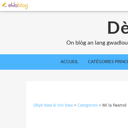
Dè
On blòg an lang gwadlou
ACCUEIL
CATÉGORIES PRINC
Dèyè bwa ki tini bwa
>
Categories
>
Mi la fwansé 