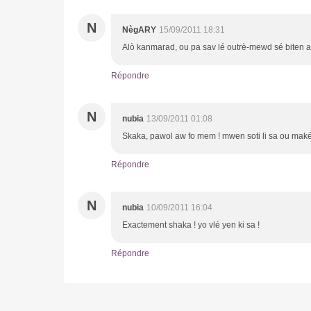
N
NègARY
15/09/2011 18:31
Alò kanmarad, ou pa sav lé outrè-mewd sé biten a
Répondre
N
nubia
13/09/2011 01:08
Skaka, pawol aw fo mem ! mwen soti li sa ou maké e
Répondre
N
nubia
10/09/2011 16:04
Exactement shaka ! yo vlé yen ki sa !
Répondre