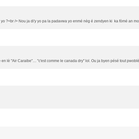
 yo ?<br /> Nou ja di'y yo pa la padavwa yo enmé nèg é zendyen ki ka fòmé an mojo
n lè "Air Caraibe".... "c'est comme le canada dry" lol. Ou ja byen pésé tout pwobl