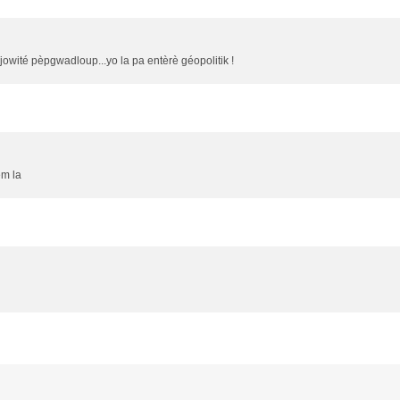
wité pèpgwadloup...yo la pa entèrè géopolitik !
èm la