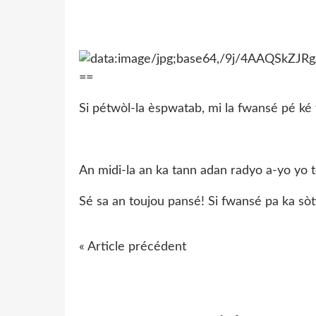
Si pétwòl-la èspwatab, mi la fwansé pé ké
An midi-la an ka tann adan radyo a-yo yo 
Sé sa an toujou pansé! Si fwansé pa ka sò
« Article précédent