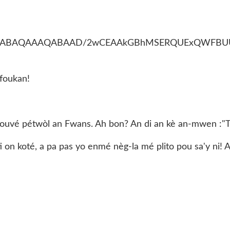
 foukan!
touvé pétwòl an Fwans. Ah bon? An di an kè an-mwen :"Tan
ti on koté, a pa pas yo enmé nèg-la mé plito pou sa'y ni