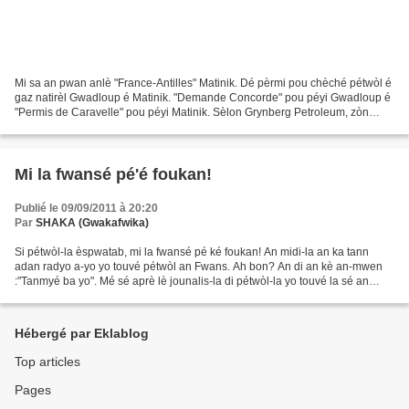
Mi sa an pwan anlè "France-Antilles" Matinik. Dé pèrmi pou chèché pétwòl é
gaz natirèl Gwadloup é Matinik. "Demande Concorde" pou péyi Gwadloup é
"Permis de Caravelle" pou péyi Matinik. Sèlon Grynberg Petroleum, zòn
Karayib-la sé on "play" kivédi on koté...
Mi la fwansé pé'é foukan!
Publié le 09/09/2011 à 20:20
Par
SHAKA (Gwakafwika)
Si pétwòl-la èspwatab, mi la fwansé pé ké foukan! An midi-la an ka tann
adan radyo a-yo yo touvé pétwòl an Fwans. Ah bon? An di an kè an-mwen
:"Tanmyé ba yo". Mé sé aprè lè jounalis-la di pétwòl-la yo touvé la sé an
Giyàn, an di :"Mi la fwansé pé ké sòti...
Hébergé par Eklablog
Top articles
Pages