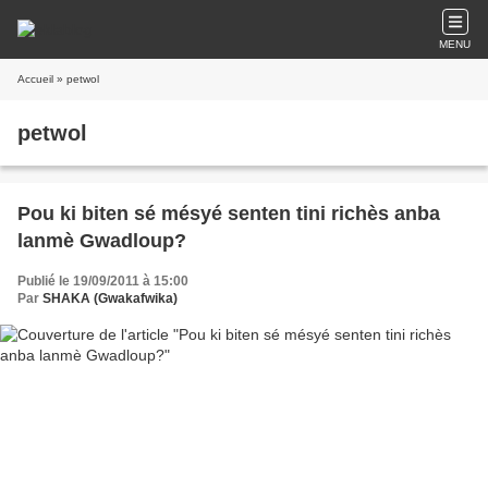
MENU
Accueil
» petwol
petwol
Pou ki biten sé mésyé senten tini richès anba
lanmè Gwadloup?
Publié le 19/09/2011 à 15:00
Par
SHAKA (Gwakafwika)