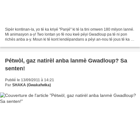
Sipèr kontinan-la, yo té ka kriyé "Panjé" ki té la tini omwen 180 milyon lanné.
Mi animasyon a-y! Two lontan yo fè nou kwè péyi Gwadloup pa té ni pon
richès anba a-y. Moun ki té kont lendépandans a péyi an-nou té jous té ka di
:"Ki jan nou ké fè lè nou...
Pétwòl, gaz natirèl anba lanmè Gwadloup? Sa
senten!
Publié le 13/09/2011 à 14:21
Par
SHAKA (Gwakafwika)