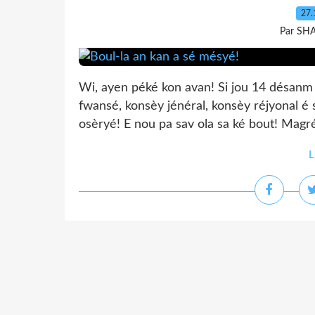
27.
Par SH
Wi, ayen péké kon avan! Si jou 14 désanm
fwansé, konsèy jénéral, konsèy réjyonal 
osèryé! E nou pa sav ola sa ké bout! Magr
L