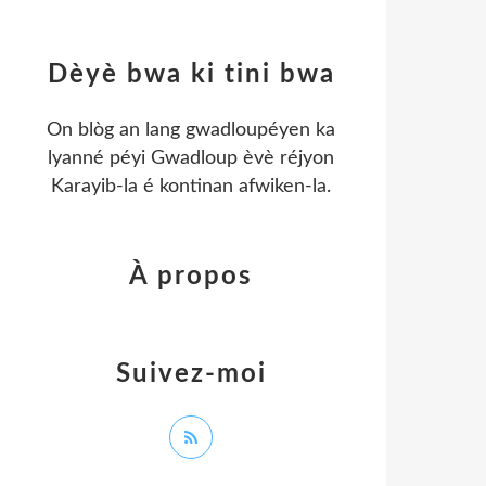
Dèyè bwa ki tini bwa
On blòg an lang gwadloupéyen ka
lyanné péyi Gwadloup èvè réjyon
Karayib-la é kontinan afwiken-la.
À propos
Suivez-moi