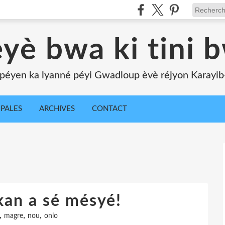
yè bwa ki tini 
péyen ka lyanné péyi Gwadloup èvè réjyon Karayib-l
IPALES
ARCHIVES
CONTACT
kan a sé mésyé!
,
,
,
magre
nou
onlo