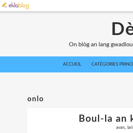
Dè
On blòg an lang gwadlou
ACCUEIL
CATÉGORIES PRINC
onlo
Boul-la an 
,
avan
lari