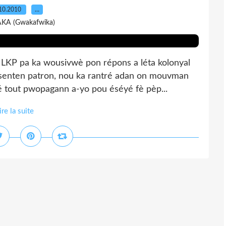
10.2010
…
AKA (Gwakafwika)
 LKP pa ka wousivwè pon répons a léta kolonyal
é senten patron, nou ka rantré adan on mouvman
é tout pwopagann a-yo pou éséyé fè pèp...
ire la suite