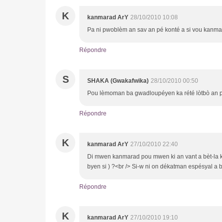
K
kanmarad ArY
28/10/2010 10:08
Pa ni pwoblèm an sav an pé konté a si vou kanma
Répondre
S
SHAKA (Gwakafwika)
28/10/2010 00:50
Pou lèmoman ba gwadloupéyen ka rété lòtbò an 
Répondre
K
kanmarad ArY
27/10/2010 22:40
Di mwen kanmarad pou mwen ki an vant a bèt-la ki
byen si ) ?<br /> Si-w ni on dékatman espésyal a
Répondre
K
kanmarad ArY
27/10/2010 19:10