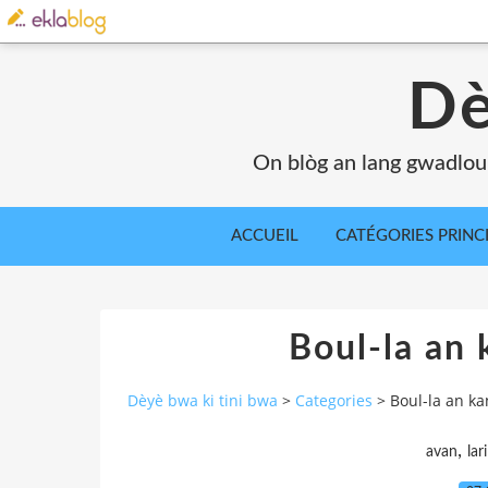
Dè
On blòg an lang gwadlou
ACCUEIL
CATÉGORIES PRINC
Boul-la an 
Dèyè bwa ki tini bwa
>
Categories
>
Boul-la an ka
,
avan
lari