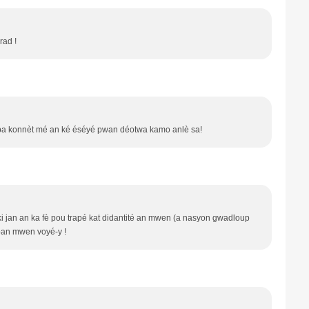
rad !
pa konnèt mé an ké éséyé pwan déotwa kamo anlè sa!
 jan an ka fè pou trapé kat didantité an mwen (a nasyon gwadloup
 ban mwen voyé-y !