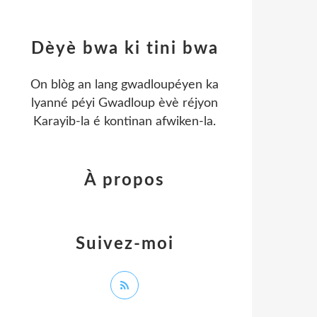
Dèyè bwa ki tini bwa
On blòg an lang gwadloupéyen ka
lyanné péyi Gwadloup èvè réjyon
Karayib-la é kontinan afwiken-la.
À propos
Suivez-moi