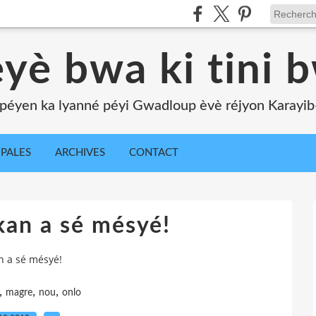
yè bwa ki tini 
péyen ka lyanné péyi Gwadloup èvè réjyon Karayib-l
IPALES
ARCHIVES
CONTACT
kan a sé mésyé!
n a sé mésyé!
,
,
,
magre
nou
onlo