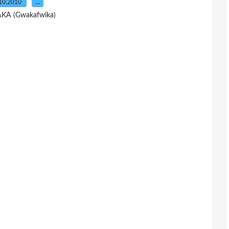
10.2010
…
AKA (Gwakafwika)