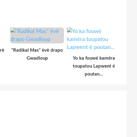
rè
"Radikal Mas" èvè drapo
Gwadloup
Yo ka fouwé kaméra
toupatou Lapwent é
poutan...