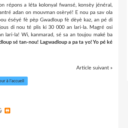
 répons a léta kolonyal fwansé, konsèy jénéral,
rantré adan on mouvman osèryé! E nou pa sav ola
ou éséyé fè pèp Gwadloup fè dèyè kaz, an pé di
ous di nou té plis ki 30 000 an lari-la. Magré osi
an lari-la! Wi, kanmarad, sé sa an toujou maké ba
loup sé tan-nou! Lagwadloup a pa ta yo! Yo pé ké
Article suivant »
ur à l'accueil