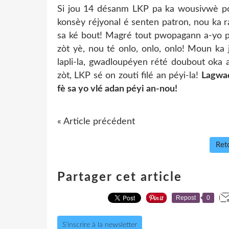
Si jou 14 désanm LKP pa ka wousivwè pon
konsèy réjyonal é senten patron, nou ka 
sa ké bout! Magré tout pwopagann a-yo p
zòt yè, nou té onlo, onlo, onlo! Moun ka j
lapli-la, gwadloupéyen rété doubout oka 
zòt, LKP sé on zouti filé an péyi-la!
Lagwad
fè sa yo vlé adan péyi an-nou!
« Article précédent
Reto
Partager cet article
Repost
0
S'inscrire à la newsletter