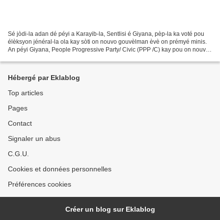
Sé jòdi-la adan dé péyi a Karayib-la, Sentlisi é Giyana, pèp-la ka voté pou
élèksyon jénéral-la ola kay sòti on nouvo gouvèlman èvè on prémyé minis.
An péyi Giyana, People Progressive Party/ Civic (PPP /C) kay pou on nouvo
manda. Ja ka fè 19 lanné pawti-lasa...
Hébergé par Eklablog
Top articles
Pages
Contact
Signaler un abus
C.G.U.
Cookies et données personnelles
Préférences cookies
Créer un blog sur Eklablog