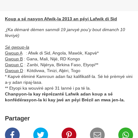
Koup a sé nasyon Afwik-la 2013 an péyi Lafwik di Sid
(Ka démaré dèmen sanmdi 19 janvyé pou'y bout dimanch 10
févriyé)
Sé gwoup-la
Gwoup A
: Afwik di Sid, Angola, Mawòk, Kapvè*
Gwoup B
: Gana, Mali, Nijè, RD Kongo
Gwoup C
: Zanbi, Nijérya, Birkina Faso, Etyopi**
Gwoup D
: Kòtdivwa, Tinizi, Aljéri, Togo
* Kapvè éliminé Kamroun adan faz kalifikatif-la. Sé ké prèmyé vini
a-y adan ripaj-lasa.
** Etyopi ka wouviré apré 31 lanné i pa té la.
Chanpyon-la kay rèprézanté Lafwik adan koup a sé
konfédérasyon-la ki kay jwé an péyi Brézil an mwa jen-la.
Partager