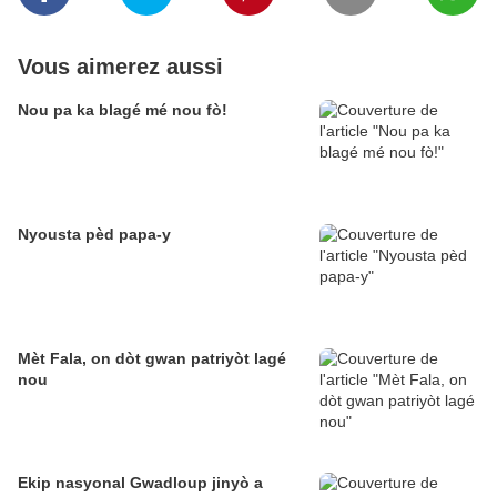
Vous aimerez aussi
Nou pa ka blagé mé nou fò!
Nyousta pèd papa-y
Mèt Fala, on dòt gwan patriyòt lagé
nou
Ekip nasyonal Gwadloup jinyò a