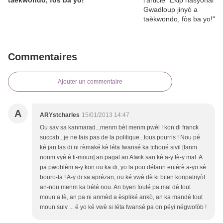
taèkwondo, fòs ba yo!
Commentaires
Ajouter un commentaire
A
ARYstcharles
15/01/2013 14:47
Ou sav sa kanmarad...menm bèt menm pwèl ! kon di franck
succab...je ne fais pas de la politique...tous pourris ! Nou pé
ké jan las di ni rèmaké kè léta fwansé ka tchoué sivil [fanm
nonm vyé é ti-moun] an pagal an Afwik san kè a-y fè-y mal. A
pa pwoblèm a-y kon ou ka di, yo la pou défann entérè a-yo sé
bouro-la ! A-y di sa aprézan, ou ké vwè dè ki biten konpatriyòt
an-nou menm ka trété nou. An byen fouté pa mal dè tout
moun a lè, an pa ni anmèd a èspliké ankò, an ka mandé tout
moun suiv ... é yo ké vwè si léta fwansé pa on péyi négwofòb !