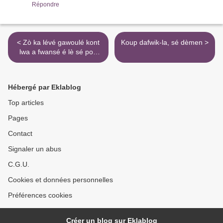
Répondre
< Zò ka lévé gawoulé kont
Koup dafwik-la, sé dèmen >
lwa a fwansé é lè sé pou
rèsponsabilité zò ka fè dèyè
kaz!
Hébergé par Eklablog
Top articles
Pages
Contact
Signaler un abus
C.G.U.
Cookies et données personnelles
Préférences cookies
Créer un blog sur Eklablog