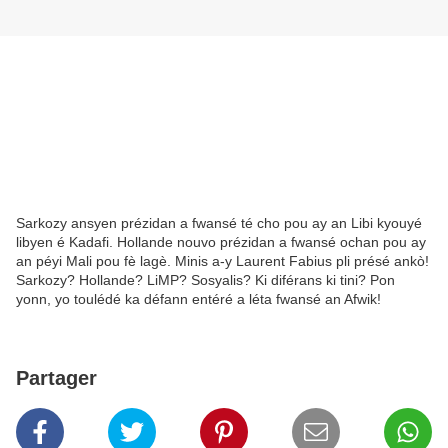
Sarkozy ansyen prézidan a fwansé té cho pou ay an Libi kyouyé
libyen é Kadafi. Hollande nouvo prézidan a fwansé ochan pou ay
an péyi Mali pou fè lagè. Minis a-y Laurent Fabius pli présé ankò!
Sarkozy? Hollande? LiMP? Sosyalis? Ki diférans ki tini? Pon
yonn, yo toulédé ka défann entéré a léta fwansé an Afwik!
Partager