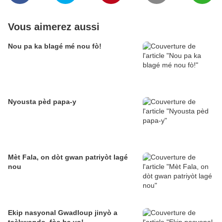
Vous aimerez aussi
Nou pa ka blagé mé nou fò!
Nyousta pèd papa-y
Mèt Fala, on dòt gwan patriyòt lagé
nou
Ekip nasyonal Gwadloup jinyò a