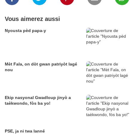
Vous aimerez aussi
Nyousta pèd papa-y
Mèt Fala, on dòt gwan patriyòt lagé
nou
Ekip nasyonal Gwadloup jinyò a
taèkwondo, fòs ba yo!
PSE, ja ni twa lanné