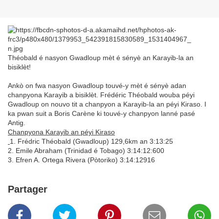
Théobald é nasyon Gwadloup mèt é sényè an Karayib-la an
bisiklèt!
Ankò on fwa nasyon Gwadloup touvé-y mèt é sényè adan
chanpyona Karayib a bisiklèt. Frédéric Théobald wouba péyi
Gwadloup on nouvo tit a chanpyon a Karayib-la an péyi Kiraso. I
ka pwan suit a Boris Carène ki touvé-y chanpyon lanné pasé
Antig.
Chanpyona Karayib an péyi Kiraso
1. Frédric Théobald (Gwadloup) 129,6km an 3:13:25
2. Emile Abraham (Trinidad é Tobago) 3:14:12:600
3. Efren A. Ortega Rivera (Pòtoriko) 3:14:12916
Partager