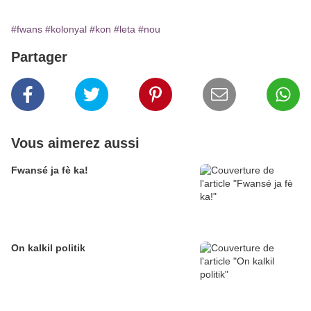
#fwans
#kolonyal
#kon
#leta
#nou
Partager
Vous aimerez aussi
Fwansé ja fè ka!
On kalkil politik