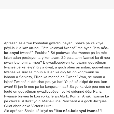
Aprézan sè é fwè konbatan gwadloupéyen, Shaka pa ka kriyé
péyi-la ki a kaz an-nou "léta kolonyal fwansé" mé byen "léta
néo-
kolonyal
fwansé". Poukisa? Sé padavwa léta fwansé pa ka mèt
lajan adan posésyon a-y kon avan. Zò pa'a tann fwansé ka di nou
pwan lotonomi an-nou? E gwadloupéyen konpwann gouvèlman
fwansé pé ké fè-y? Ki'y a dwat, a gòch oben an mitan, gouvèlman
fwansé ka suiv sa moun a lajan ka di-y fè! Zò konpwann sé
labann a Sarkozy, Fillon ka menné an Fwans? Awa, sé moun a
lajan! Fwansé ni dòt chat pou yo bat! Yo pé ké okipé dè nou kon
avan! Ki jan fè nou pa ka konpwann sa? Sa yo ka vizé pou nou sé
fouté on gouvèlman gwadloupéyen yo ké gidonné dèpi Paris.
Fwansé bizwen fè kon yo ka fè an Afwik. Kon an Afwik, fwansé ké
pé chwazi. A dwat yo ni Marie-Luce Penchard é a gòch Jacques
Gillot oben ankò Victorin Lurel.
Alò aprézan Shaka ké kriyé sa
"léta néo-kolonyal fwansé"!