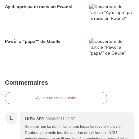
Ay di apré pa ni rasis an Fwans!
Pawòl a "papa*" de Gaulle
Commentaires
Ajouter un commentaire
L
LKPis ARY
30/06/2011 22:57
Sé dòmi nou ka dòmi ! tanpi pou tousa ka révé é ki pa vlé
Doubout pou mété tout fòs-la adan on sèl konba...NOU