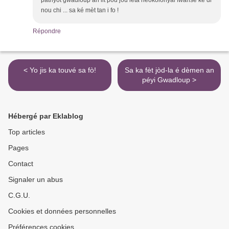
patriyòt gwadloup an lit pou jou léta néokolonyal fwansé ké di
nou chi ... sa ké mèt tan i fo !
Répondre
< Yo jis ka touvé sa fò!
Sa ka fèt jòd-la é dèmen an
péyi Gwadloup >
Hébergé par Eklablog
Top articles
Pages
Contact
Signaler un abus
C.G.U.
Cookies et données personnelles
Préférences cookies