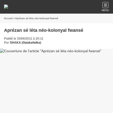
MENU
Accueil
» Aprézan sé léta néo-kolonyal fwansé
Aprézan sé léta néo-kolonyal fwansé
Publié le 30/06/2011 à 20:11
Par
SHAKA (Gwakafwika)