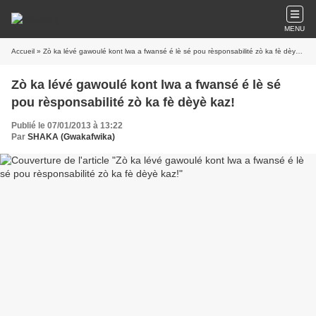
MENU
Accueil
» Zò ka lévé gawoulé kont lwa a fwansé é lè sé pou rèsponsabilité zò ka fè dèyè kaz!
Zò ka lévé gawoulé kont lwa a fwansé é lè sé
pou rèsponsabilité zò ka fè dèyè kaz!
Publié le 07/01/2013 à 13:22
Par
SHAKA (Gwakafwika)