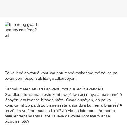
Zò ka lévé gawoulé kont lwa pou mayé makonmè mé zò vlé pa
pwan pon rèsponsabilité gwadloupéyen!
Sanmdi maten an lari Lapwent, moun a légliz évangélis
Gwadloup té ka manifèsté kont pwojé lwa asi mayé a makonmè é
lèsbyèn léta fwansé bizwen mété. Gwadloupéyen, an pa ka
konpwann! Zò pa di zò bizwen rété anba dwa komen a fwansé? A
pa zòt ka voté an mas ba Lirèl? Zò vlé pa lotonomi! Pa menm
palé lendépandans! E zòt ka lévé gawoulé kont lwa fwansé
bizwen mété?