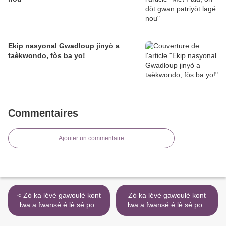
Ekip nasyonal Gwadloup jinyò a
taèkwondo, fòs ba yo!
Commentaires
Ajouter un commentaire
< Zò ka lévé gawoulé kont
Zò ka lévé gawoulé kont
lwa a fwansé é lè sé pou
lwa a fwansé é lè sé pou
rèsponsabilité zò ka fè dèyè
rèsponsabilité zò ka fè dèyè
kaz!
kaz! >