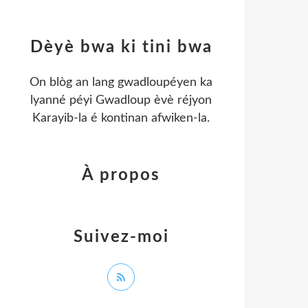
Dèyè bwa ki tini bwa
On blòg an lang gwadloupéyen ka
lyanné péyi Gwadloup èvè réjyon
Karayib-la é kontinan afwiken-la.
À propos
Suivez-moi