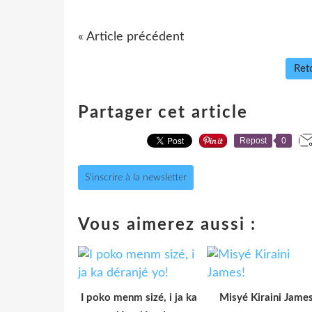
« Article précédent
Reto
Partager cet article
Repost
0
S'inscrire à la newsletter
Vous aimerez aussi :
I poko menm sizé, i ja ka
Misyé Kiraini James