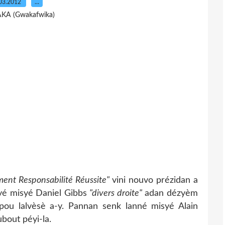
03.2012
…
AKA (Gwakafwika)
ent Responsabilité Réussite"
vini nouvo prézidan a
nyé misyé Daniel Gibbs
"divers droite"
adan dézyèm
pou lalvèsè a-y. Pannan senk lanné misyé Alain
bout péyi-la.