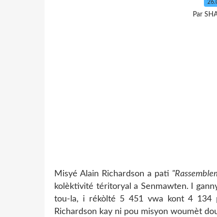
26.
Par SH
Misyé Alain Richardson a pati
"Rassemblem
kolèktivité téritoryal a Senmawten. I gan
tou-la, i rékòlté 5 451 vwa kont 4 134 
Richardson kay ni pou misyon woumèt dou