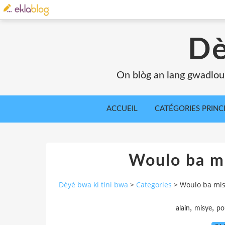
Dè
On blòg an lang gwadlou
ACCUEIL
CATÉGORIES PRINC
Woulo ba m
Dèyè bwa ki tini bwa
>
Categories
>
Woulo ba mis
,
,
alain
misye
po