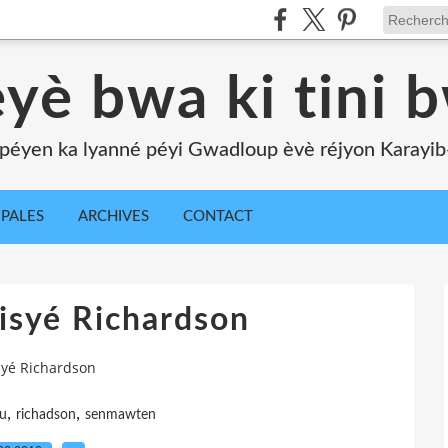
yè bwa ki tini 
péyen ka lyanné péyi Gwadloup èvè réjyon Karayib-l
IPALES
ARCHIVES
CONTACT
isyé Richardson
yé Richardson
,
,
u
richadson
senmawten