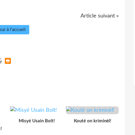
Article suivant »
ur à l'accueil
Misyé Usain Bolt!
Kouté on kriminèl!
!