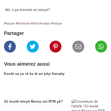
Alò, a pa kriminèl sé mésyé?
#koute
#kriminel
#lirel
#mako
#misye
Partager
Vous aimerez aussi
Kouté sa yo té ka di an péyi Kanaky
Zò kouté misyé Benzo asi RTB yè?