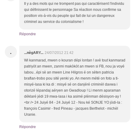
Il y a des mots qui ne trompent pas qui caractérisent l'individu
qui définissent le personnage Sa réaction nous confirme sa
position vis-à-vis du peuple qui fait de lui un dangereux
criminel au service du colonialisme !
Répondre
.
...nègARY...
24/07/2012 21:42
Wi kanmarad, mwen o kouran dépi lontan ! avè tout kanmarad
patriyòt an mwen, zanmi makòkòt an mwen si FB, nou ja voyé
labou...épi sè an mwen Line Hilgros é on sèten patricia
braflan-trobo pou sité yenki yo. An menm mété on foto a ti-
misyé-lasa ki ka di : misyé sé on danjéré criminèl davwa i
otorizé lépandaj aéryen an Gwadloup ! Li menm aparaman
déklaré jédi 19 mwa-lasa i ka asimé plènman désisyon-ay !
<br /> 24 Juiyé 84 - 24 Juiyé 12 - Nou ké SONJE YO jòdi-la :
françois Casimir - fred Pineau - jacques Berthelot - michèl
Uranie.
Répondre