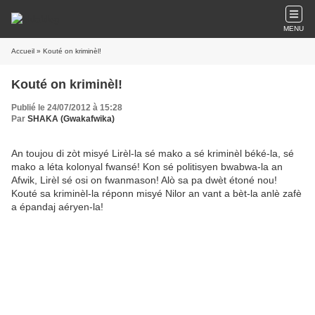
MENU
Accueil
» Kouté on kriminèl!
Kouté on kriminèl!
Publié le 24/07/2012 à 15:28
Par
SHAKA (Gwakafwika)
An toujou di zòt misyé Lirèl-la sé mako a sé kriminèl béké-la, sé
mako a léta kolonyal fwansé! Kon sé politisyen bwabwa-la an
Afwik, Lirèl sé osi on fwanmason! Alò sa pa dwèt étoné nou!
Kouté sa kriminèl-la réponn misyé Nilor an vant a bèt-la anlè zafè
a épandaj aéryen-la!