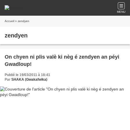
MENU
Accueil
» zendyen
zendyen
On chyen ni plis valè ki nèg é zendyen an péyi
Gwadloup!
Publié le 19/03/2011 à 18:41
Par
SHAKA (Gwakafwika)