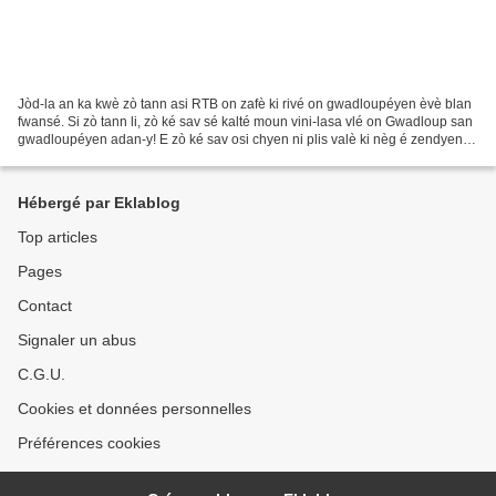
Jòd-la an ka kwè zò tann asi RTB on zafè ki rivé on gwadloupéyen èvè blan
fwansé. Si zò tann li, zò ké sav sé kalté moun vini-lasa vlé on Gwadloup san
gwadloupéyen adan-y! E zò ké sav osi chyen ni plis valè ki nèg é zendyen
an péyi Gwadloup!
Hébergé par Eklablog
Top articles
Pages
Contact
Signaler un abus
C.G.U.
Cookies et données personnelles
Préférences cookies