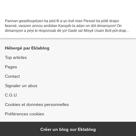
Pannan gwadloupéyen ka pèd fil a-yo èvè man Flessel ka pòté drapo
fwansé, vwazen annou andidan Karayib-la adan on dòt dimansyon! On
dimansyon a péyi ki rèsponsab dè yo! Gadé sa! Misyé Usain Bolt pòt-drapo
a nasyon Jamayik Délégasyon a Trinidad é Tobago...
Hébergé par Eklablog
Top articles
Pages
Contact
Signaler un abus
C.G.U.
Cookies et données personnelles
Préférences cookies
Créer un blog sur Eklablog