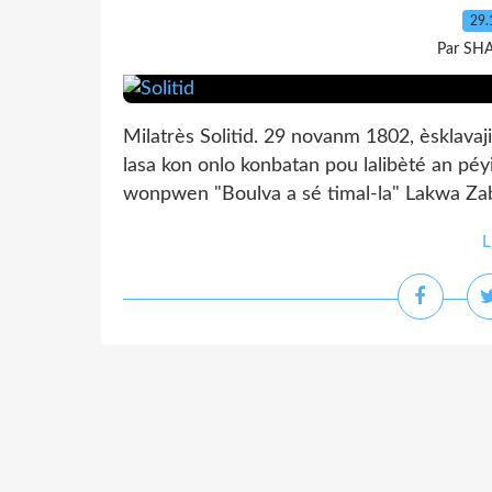
29.
Par SH
Milatrès Solitid. 29 novanm 1802, èsklava
lasa kon onlo konbatan pou lalibèté an pé
wonpwen "Boulva a sé timal-la" Lakwa Zab
L