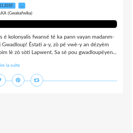
11.2010
…
AKA (Gwakafwika)
jis é kolonyalis fwansé té ka pann vayan madanm-
yi Gwadloup! Èstati a-y, zò pé vwè-y an dézyèm
im lè zò sòti Lapwent. Sa sé pou gwadloupéyen...
ire la suite