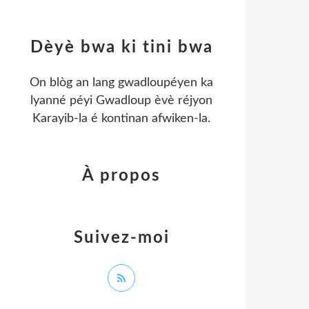
Dèyè bwa ki tini bwa
On blòg an lang gwadloupéyen ka
lyanné péyi Gwadloup èvè réjyon
Karayib-la é kontinan afwiken-la.
À propos
Suivez-moi