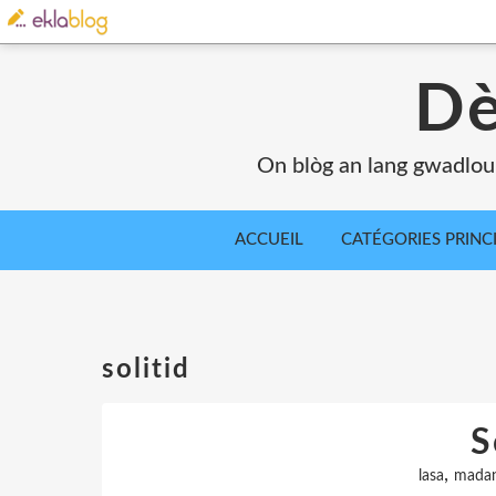
Dè
On blòg an lang gwadlou
ACCUEIL
CATÉGORIES PRINC
solitid
S
,
lasa
mada