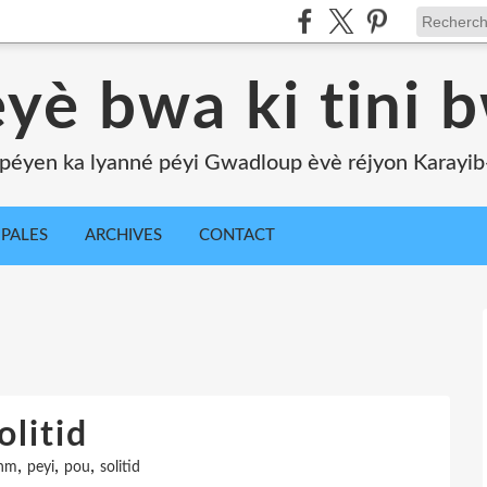
yè bwa ki tini 
péyen ka lyanné péyi Gwadloup èvè réjyon Karayib-l
IPALES
ARCHIVES
CONTACT
olitid
,
,
,
nm
peyi
pou
solitid