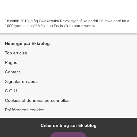
18 òktòb 2010, blòg Gwakafwika Revolisyon té ka parèt! On mwa apré ba a
1000 lyannaj pasé! Mèsi pou fòs-la zò ka ban-mwen la!
Hébergé par Eklablog
Top articles
Pages
Contact
Signaler un abus
C.G.U.
Cookies et données personnelles
Préférences cookies
Créer un blog sur Eklablog