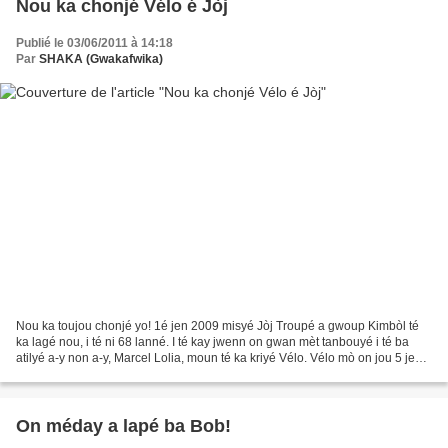
Nou ka chonjé Vélo é Jòj
Publié le 03/06/2011 à 14:18
Par
SHAKA (Gwakafwika)
Nou ka toujou chonjé yo! 1é jen 2009 misyé Jòj Troupé a gwoup Kimbòl té
ka lagé nou, i té ni 68 lanné. I té kay jwenn on gwan mèt tanbouyé i té ba
atilyé a-y non a-y, Marcel Lolia, moun té ka kriyé Vélo. Vélo mò on jou 5 jen
1984, i té ni 56 lanné. Simenn-lasa...
On méday a lapé ba Bob!