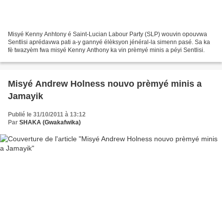
Misyé Kenny Anhtony é Saint-Lucian Labour Party (SLP) wouvin opouvwa
Sentlisi aprédavwa pati a-y gannyé élèksyon jénéral-la simenn pasé. Sa ka
fè twazyèm fwa misyé Kenny Anthony ka vin prèmyé minis a péyi Sentlisi.
Misyé Andrew Holness nouvo prèmyé minis a
Jamayik
Publié le 31/10/2011 à 13:12
Par
SHAKA (Gwakafwika)