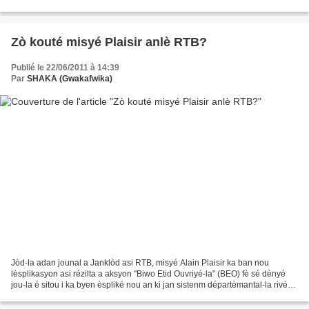
té fè on jou 22 novanm 2010! Lè ou maré èvè kolonyalis...
Zò kouté misyé Plaisir anlè RTB?
Publié le 22/06/2011 à 14:39
Par
SHAKA (Gwakafwika)
Jòd-la adan jounal a Janklòd asi RTB, misyé Alain Plaisir ka ban nou
lèsplikasyon asi rézilta a aksyon "Biwo Etid Ouvriyé-la" (BEO) fè sé dènyé
jou-la é sitou i ka byen èspliké nou an ki jan sistenm départèmantal-la rivé
obout an péyi Gwadloup. Si zò...