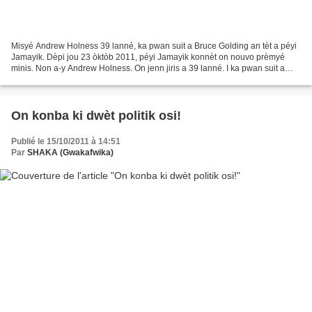
Misyé Andrew Holness 39 lanné, ka pwan suit a Bruce Golding an tèt a péyi
Jamayik. Dèpi jou 23 òktòb 2011, péyi Jamayik konnèt on nouvo prèmyé
minis. Non a-y Andrew Holness. On jenn jiris a 39 lanné. I ka pwan suit a
misyé Bruce Golding ki démisyonné....
On konba ki dwèt politik osi!
Publié le 15/10/2011 à 14:51
Par
SHAKA (Gwakafwika)