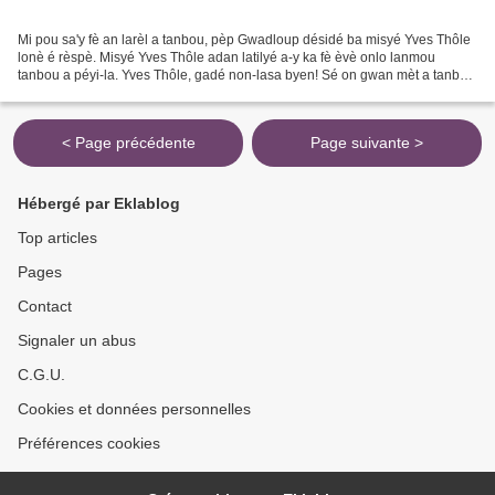
Mi pou sa'y fè an larèl a tanbou, pèp Gwadloup désidé ba misyé Yves Thôle
lonè é rèspè. Misyé Yves Thôle adan latilyé a-y ka fè èvè onlo lanmou
tanbou a péyi-la. Yves Thôle, gadé non-lasa byen! Sé on gwan mèt a tanbou
gwoka. On gwan tanbouyé douvan lézansèt,...
< Page précédente
Page suivante >
Hébergé par Eklablog
Top articles
Pages
Contact
Signaler un abus
C.G.U.
Cookies et données personnelles
Préférences cookies