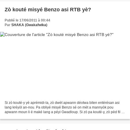
Zò kouté misyé Benzo asi RTB yè?
Publié le 17/06/2011 à 00:44
Par
SHAKA (Gwakafwika)
Si zò kouté-y yè aprémidi-la, zò dwèt apwann déotwa biten entérésan asi
lang kréyòl an-nou. Pa obliyé misyé Benzo sé on mèt a mannyòk pou
apwann moun li é maké lang a péyi Gwadloup. Si zò pa kouté-y, zò pèd fil a-
zòt!