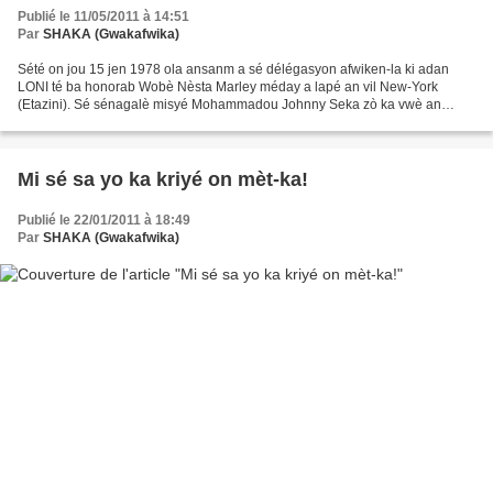
Publié le 11/05/2011 à 14:51
Par
SHAKA (Gwakafwika)
Sété on jou 15 jen 1978 ola ansanm a sé délégasyon afwiken-la ki adan
LONI té ba honorab Wobè Nèsta Marley méday a lapé an vil New-York
(Etazini). Sé sénagalè misyé Mohammadou Johnny Seka zò ka vwè an
vidéo-la ki woumèt li méday-lasa. Adan konférans dè...
Mi sé sa yo ka kriyé on mèt-ka!
Publié le 22/01/2011 à 18:49
Par
SHAKA (Gwakafwika)