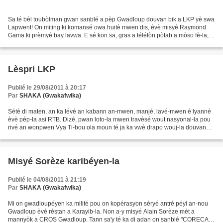
Sa té bèl toubòlman gwan sanblé a pèp Gwadloup douvan bik a LKP yè swa
Lapwent! On miting ki komansé owa huitè mwen dis, èvè misyé Raymond
Gama ki prèmyé bay lavwa. E sé kon sa, gras a téléfòn pòtab a mòso fè-la,
misyé Eli Domota ki vin jwenn misyé Gama,...
Lèspri LKP
Publié le 29/08/2011 à 20:17
Par
SHAKA (Gwakafwika)
Sétè di maten, an ka lévé an kabann an-mwen, manjé, lavé-mwen é lyanné
èvè pèp-la asi RTB. Dizè, pwan loto-la mwen travèsé wout nasyonal-la pou
rivé an wonpwen Vya Ti-bou ola moun té ja ka vwè drapo wouj-la douvan
chimen a plaj-la. Garé loto-la owa lanmè-la...
Misyé Sorèze karibéyen-la
Publié le 04/08/2011 à 21:19
Par
SHAKA (Gwakafwika)
Mi on gwadloupéyen ka milité pou on kopérasyon sèryé antrè péyi an-nou
Gwadloup èvè rèstan a Karayib-la. Non a-y misyé Alain Sorèze mèt a
mannyòk a CROS Gwadloup. Tann sa'y té ka di adan on sanblé "CORECA"