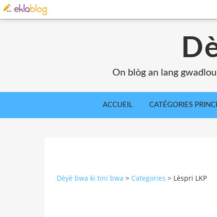
Dè
On blòg an lang gwadlou
ACCUEIL
CATÉGORIES PRINC
Dèyè bwa ki tini bwa
>
Categories
>
Lèspri LKP