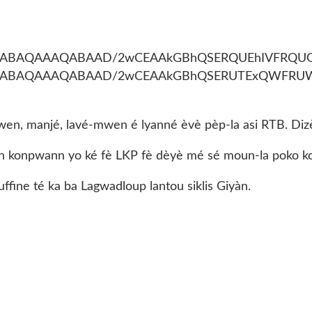
en, manjé, lavé-mwen é lyanné èvè pèp-la asi RTB. Dizè, 
un konpwann yo ké fè LKP fè dèyè mé sé moun-la poko kon
fine té ka ba Lagwadloup lantou siklis Giyàn.