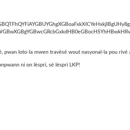
pwan loto-la mwen travèsé wout nasyonal-la pou rivé an w
pwann ni on lèspri, sé lèspri LKP!