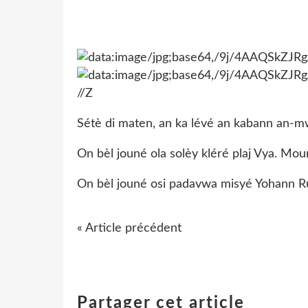
Sétè di maten, an ka lévé an kabann an-mw
On bèl jouné ola solèy kléré plaj Vya. Mo
On bèl jouné osi padavwa misyé Yohann Ruf
« Article précédent
Partager cet article