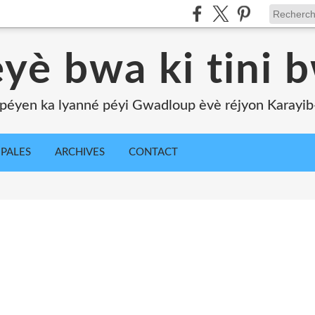
yè bwa ki tini 
péyen ka lyanné péyi Gwadloup èvè réjyon Karayib-l
IPALES
ARCHIVES
CONTACT