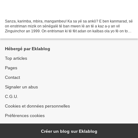
Sanza, karimba, mbira, mangambeu! Ka sa yé sa ankò? E ben kanmarad, sé
on enstriman mizik on sénégalè té ban mwen lè an té a kaz a-y an vil
Zinguinchor an 1999. On entrisman ki té fèt adan on kalbas ola yo fè on tou
an mitan-ay é yo mété 10 lanmèl fè...
Hébergé par Eklablog
Top articles
Pages
Contact
Signaler un abus
C.G.U.
Cookies et données personnelles
Préférences cookies
Créer un blog sur Eklablog