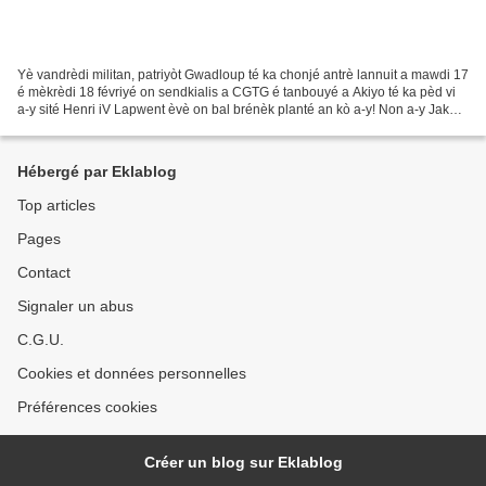
Yè vandrèdi militan, patriyòt Gwadloup té ka chonjé antrè lannuit a mawdi 17
é mèkrèdi 18 févriyé on sendkialis a CGTG é tanbouyé a Akiyo té ka pèd vi
a-y sité Henri iV Lapwent èvè on bal brénèk planté an kò a-y! Non a-y Jak
Bino! Yo fè ankèt dapré-yo...
Hébergé par Eklablog
Top articles
Pages
Contact
Signaler un abus
C.G.U.
Cookies et données personnelles
Préférences cookies
Créer un blog sur Eklablog